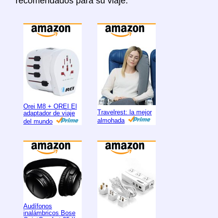
recomendados para su viaje.
Orei M8 + OREI El
Travelrest: la mejor
adaptador de viaje
almohada
del mundo
Audífonos
inalámbricos Bose