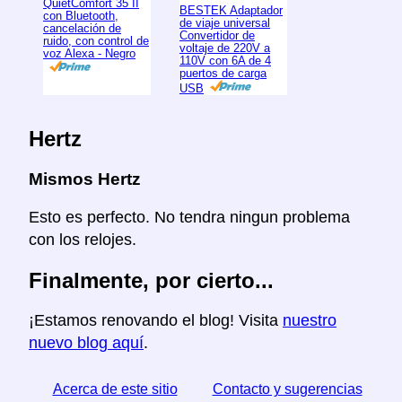
QuietComfort 35 II
BESTEK Adaptador
con Bluetooth,
de viaje universal
cancelación de
Convertidor de
ruido, con control de
voltaje de 220V a
voz Alexa - Negro
110V con 6A de 4
puertos de carga
USB
Hertz
Mismos Hertz
Esto es perfecto. No tendra ningun problema
con los relojes.
Finalmente, por cierto...
¡Estamos renovando el blog! Visita
nuestro
nuevo blog aquí
.
Acerca de este sitio
Contacto y sugerencias