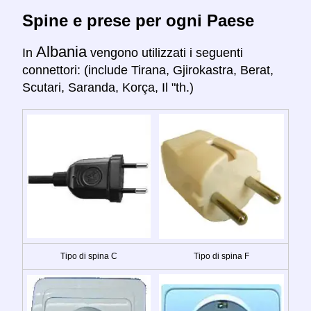
Spine e prese per ogni Paese
Albania
In
vengono utilizzati i seguenti
connettori: (include Tirana, Gjirokastra, Berat,
Scutari, Saranda, Korça, Il "th.)
Tipo di spina C
Tipo di spina F