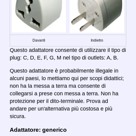
Davanti
Indietro
Questo adattatore consente di utilizzare il tipo di
plug: C, D, E, F, G, M nel tipo di outlets: A, B.
Questo adattatore è probabilmente illegale in
alcuni paesi, lo mettiamo qui per scopi didattici;
non ha la messa a terra ma consente di
collegarsi a prese con messa a terra. Non ha
protezione per il dito-terminale. Prova ad
andare per un'alternativa più costosa e più
sicura.
Adattatore: generico