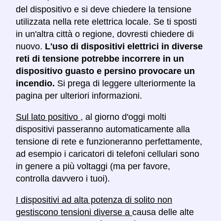
del dispositivo e si deve chiedere la tensione
utilizzata nella rete elettrica locale. Se ti sposti
in un'altra città o regione, dovresti chiedere di
nuovo.
L'uso di dispositivi elettrici in diverse
reti di tensione potrebbe incorrere in un
dispositivo guasto e persino provocare un
incendio.
Si prega di leggere ulteriormente la
pagina per ulteriori informazioni.
Sul lato positivo
, al giorno d'oggi molti
dispositivi passeranno automaticamente alla
tensione di rete e funzioneranno perfettamente,
ad esempio i caricatori di telefoni cellulari sono
in genere a più voltaggi (ma per favore,
controlla davvero i tuoi).
I dispositivi ad alta potenza di solito non
gestiscono tensioni diverse a
causa delle alte