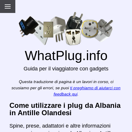
WhatPlug.info
Guida per il viaggiatore con gadgets
Questa traduzione di pagina è un lavori in corso, ci
scusiamo per gli errori, se puoi
ti preghiamo di aiutarci con
feedback qui
.
Come utilizzare i plug da Albania
in Antille Olandesi
Spine, prese, adattatori e altre informazioni