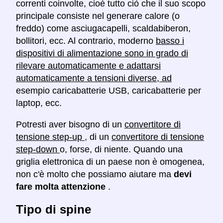
correnti coinvolte, cioè tutto ciò che il suo scopo
principale consiste nel generare calore (o
freddo) come asciugacapelli, scaldabiberon,
bollitori, ecc. Al contrario, moderno
basso i
dispositivi di alimentazione sono in grado di
rilevare automaticamente e adattarsi
automaticamente a tensioni diverse, ad
esempio caricabatterie USB, caricabatterie per
laptop, ecc.
Potresti aver bisogno di un
convertitore di
tensione step-up
, di un
convertitore di tensione
step-down
o, forse, di niente. Quando una
griglia elettronica di un paese non è omogenea,
non c'è molto che possiamo aiutare ma
devi
fare molta attenzione
.
Tipo di spine