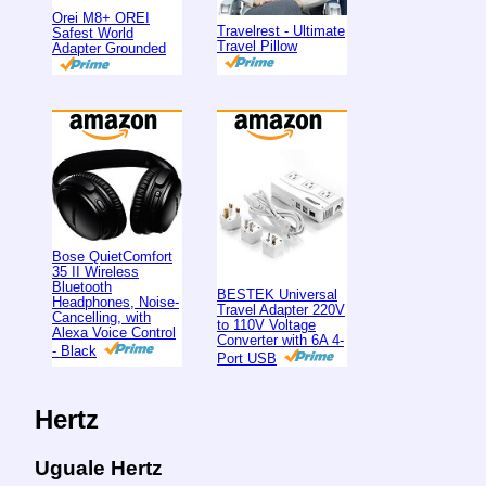
Orei M8+ OREI
Travelrest - Ultimate
Safest World
Travel Pillow
Adapter Grounded
Bose QuietComfort
35 II Wireless
Bluetooth
BESTEK Universal
Headphones, Noise-
Travel Adapter 220V
Cancelling, with
to 110V Voltage
Alexa Voice Control
Converter with 6A 4-
- Black
Port USB
Hertz
Uguale Hertz