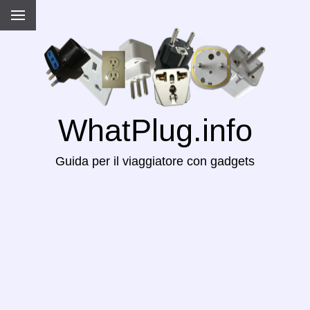
WhatPlug.info
Guida per il viaggiatore con gadgets