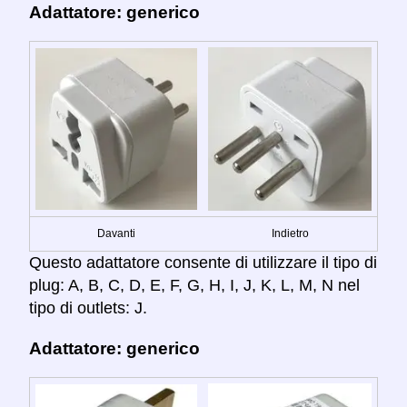
Adattatore: generico
Davanti
Indietro
Questo adattatore consente di utilizzare il tipo di
plug: A, B, C, D, E, F, G, H, I, J, K, L, M, N nel
tipo di outlets: J.
Adattatore: generico