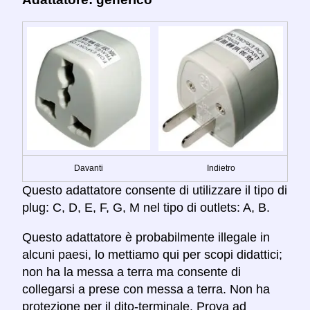
Davanti
Indietro
Questo adattatore consente di utilizzare il tipo di
plug: C, D, E, F, G, M nel tipo di outlets: A, B.
Questo adattatore è probabilmente illegale in
alcuni paesi, lo mettiamo qui per scopi didattici;
non ha la messa a terra ma consente di
collegarsi a prese con messa a terra. Non ha
protezione per il dito-terminale. Prova ad