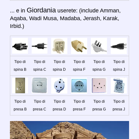
Giordania
... e in
userete: (include Amman,
Aqaba, Wadi Musa, Madaba, Jerash, Karak,
Irbid.)
Tipo di
Tipo di
Tipo di
Tipo di
Tipo di
Tipo di
spina B
spina C
spina D
spina F
spina G
spina J
Tipo di
Tipo di
Tipo di
Tipo di
Tipo di
Tipo di
presa B
presa C
presa D
presa F
presa G
presa J