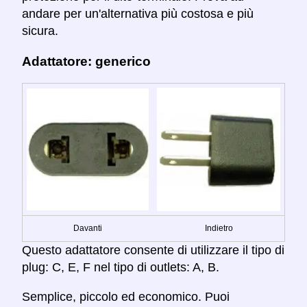
andare per un'alternativa più costosa e più
sicura.
Adattatore: generico
Davanti
Indietro
Questo adattatore consente di utilizzare il tipo di
plug: C, E, F nel tipo di outlets: A, B.
Semplice, piccolo ed economico. Puoi