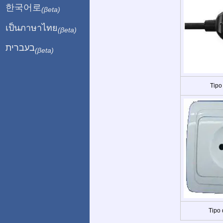
한국어로
(βeta)
เป็นภาษาไทย
(βeta)
בעברית
(βeta)
Tipo
Tipo