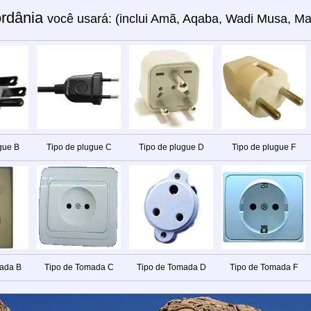
ordânia
você usará: (inclui Amã, Aqaba, Wadi Musa, Mad
gue B
Tipo de plugue C
Tipo de plugue D
Tipo de plugue F
ada B
Tipo de Tomada C
Tipo de Tomada D
Tipo de Tomada F