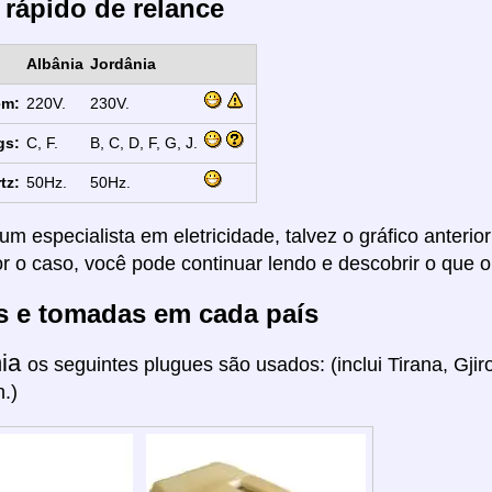
 rápido de relance
Albânia
Jordânia
em:
220V.
230V.
gs:
C, F.
B, C, D, F, G, J.
tz:
50Hz.
50Hz.
um especialista em eletricidade, talvez o gráfico anterio
or o caso, você pode continuar lendo e descobrir o que o
s e tomadas em cada país
nia
os seguintes plugues são usados: (inclui Tirana, Gji
h.)