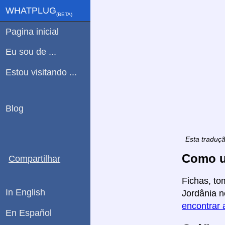
WHATPLUG
(ΒETA)
Pagina inicial
Eu sou de ...
Estou visitando ...
Blog
Esta traduç
Como u
Compartilhar
Fichas, to
In English
Jordânia n
encontrar 
En Español