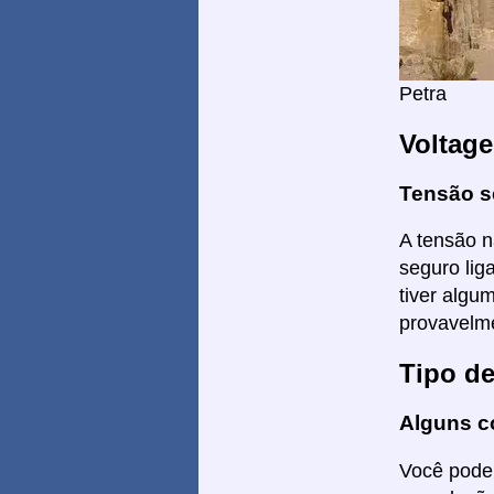
Petra
Voltag
Tensão s
A tensão n
seguro lig
tiver algu
provavelme
Tipo d
Alguns c
Você poder