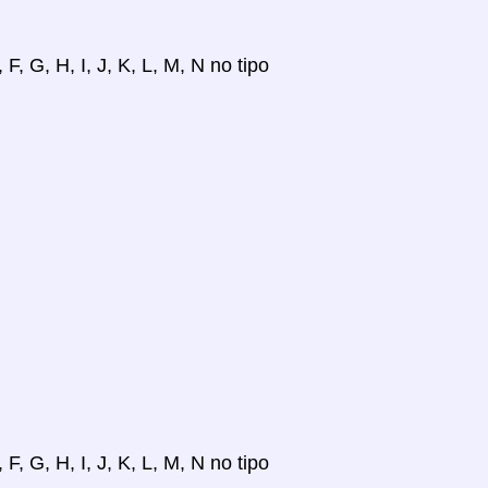
, G, H, I, J, K, L, M, N no tipo
, G, H, I, J, K, L, M, N no tipo