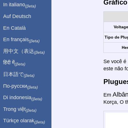
Gráfico
In italiano
(βeta)
Auf Deutsch
Voltag
En Català
Tipo de Plu
En français
(βeta)
Her
用中文（表达
(βeta)
Se você é 
हिंदी में
(βeta)
este não f
日本語で
(βeta)
Plugue
По-русски
(βeta)
Albâ
Em
Di indonesia
(βeta)
Korça, O t
Trong việt
(βeta)
Türkçe olarak
(βeta)