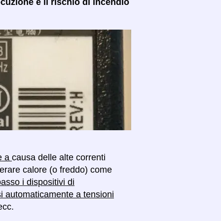
ocuzione e il rischio di incendio
se a
causa delle alte correnti
enerare calore (o freddo) come
asso i dispositivi di
si automaticamente a tensioni
ecc.