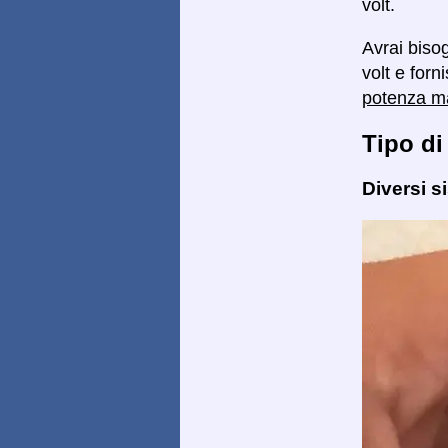
volt.
Avrai biso
volt e forn
potenza 
Tipo di
Diversi s