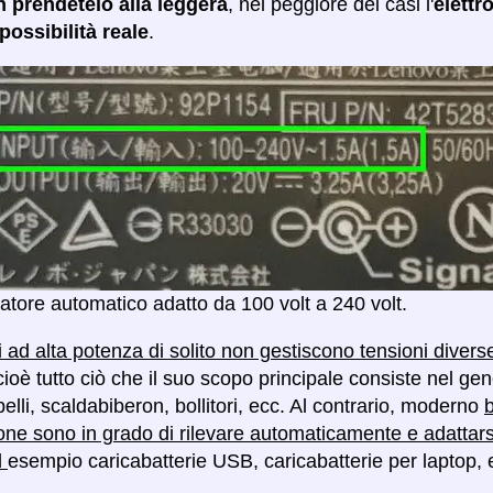
n prendetelo alla leggera
, nel peggiore dei casi l'
elettr
ossibilità reale
.
atore automatico adatto da 100 volt a 240 volt.
vi ad alta potenza di solito non gestiscono tensioni diver
cioè tutto ciò che il suo scopo principale consiste nel g
lli, scaldabiberon, bollitori, ecc. Al contrario, moderno
b
one sono in grado di rilevare automaticamente e adattar
d
esempio caricabatterie USB, caricabatterie per laptop, 