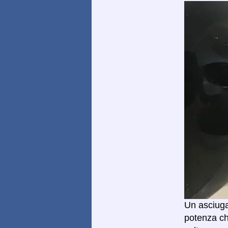
Un asciuga
potenza ch