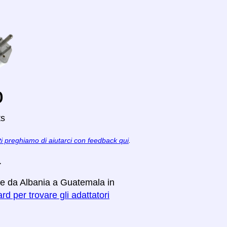
o
ts
ti preghiamo di aiutarci con feedback qui
.
a
are da Albania a Guatemala in
rd per trovare gli adattatori