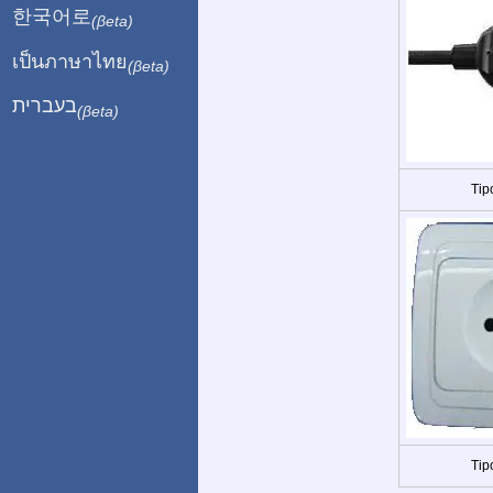
한국어로
(βeta)
เป็นภาษาไทย
(βeta)
בעברית
(βeta)
Tip
Tip