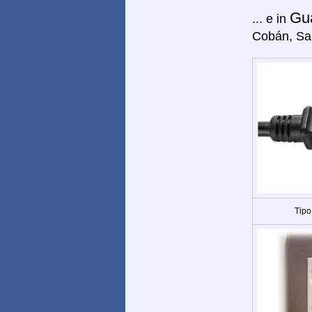
Gu
... e in
Cobán, Sa
Tipo