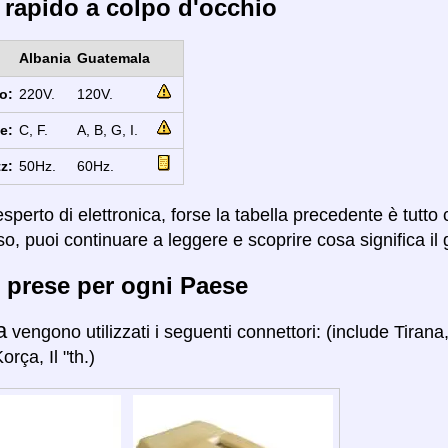
 rapido a colpo d'occhio
Albania
Guatemala
o:
220V.
120V.
e:
C, F.
A, B, G, I.
z:
50Hz.
60Hz.
sperto di elettronica, forse la tabella precedente è tutto
so, puoi continuare a leggere e scoprire cosa significa il 
 prese per ogni Paese
a
vengono utilizzati i seguenti connettori: (include Tirana,
rça, Il "th.)