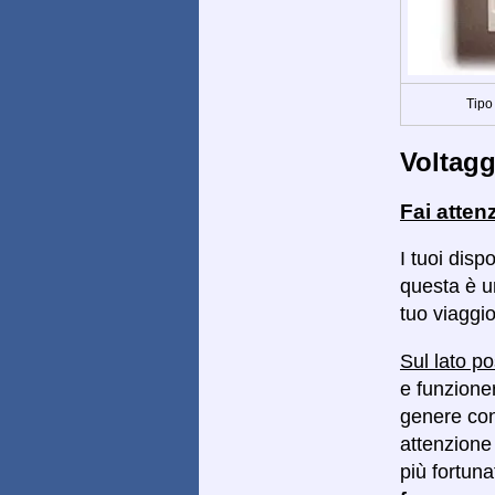
Tipo
Voltagg
Fai atten
I tuoi disp
questa è un
tuo viaggio
Sul lato po
e funzioner
genere con 
attenzione 
più fortun