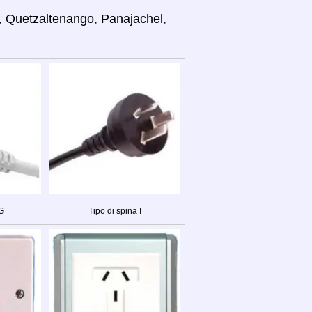
a, Quetzaltenango, Panajachel,
 G
Tipo di spina I