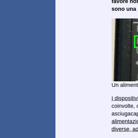
favore no
sono una p
Un aliment
I dispositi
coinvolte, 
asciugacape
alimentazi
diverse, a