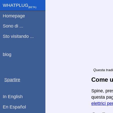
WHATPLUG
(ΒETA)
Homepage
Sono di ...
Sto visitando ...
blog
Questa tradu
Come ut
Spartire
Spine, pre
In English
questa pagi
elettrici pe
En Español