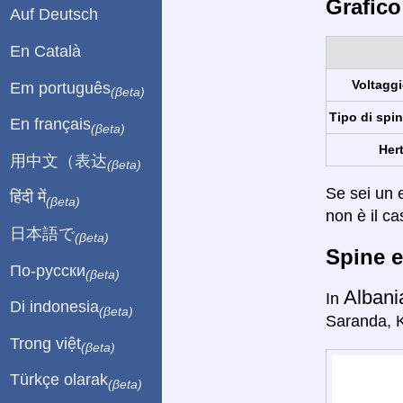
Grafico
Auf Deutsch
En Català
Voltaggi
Em português
(βeta)
Tipo di spin
En français
(βeta)
Hert
用中文（表达
(βeta)
Se sei un e
हिंदी में
(βeta)
non è il ca
日本語で
(βeta)
Spine e
По-русски
(βeta)
Albani
In
Di indonesia
(βeta)
Saranda, Ko
Trong việt
(βeta)
Türkçe olarak
(βeta)