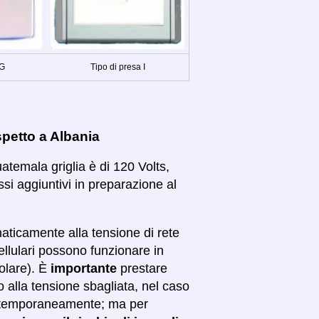
 G
Tipo di presa I
spetto a Albania
uatemala griglia è di 120 Volts,
ssi aggiuntivi in preparazione al
maticamente alla tensione di rete
ellulari possono funzionare in
colare). È
importante
prestare
o alla tensione sbagliata, nel caso
are temporaneamente; ma per