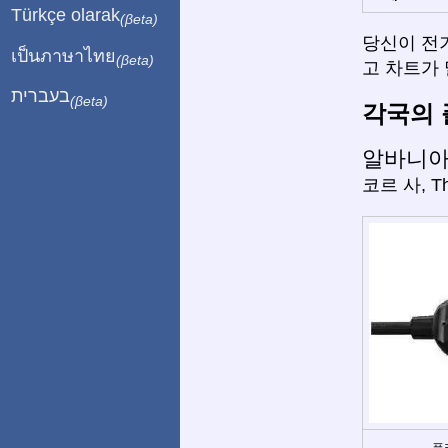
Türkçe olarak
(βeta)
당신이 전
เป็นภาษาไทย
(βeta)
고 차트가 
בעברית
(βeta)
각국의 
알바니
코르 사, Th
플