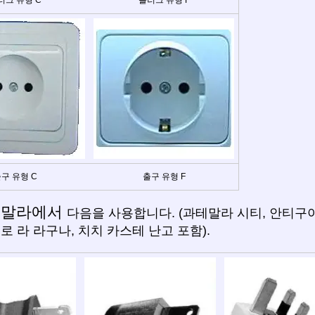
구 유형 C
출구 유형 F
테말라에서
다음을 사용합니다. (과테말라 시티, 안티구아,
드로 라 라구나, 치치 카스테 난고 포함).