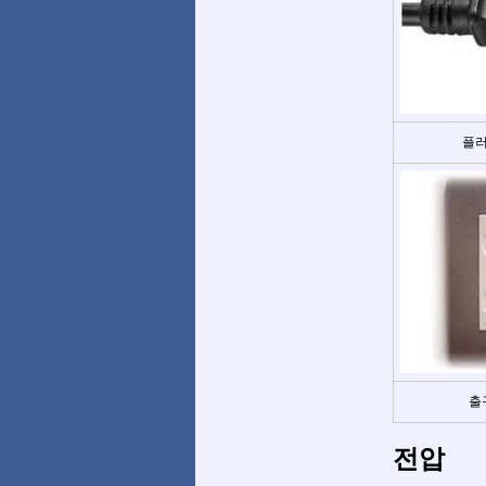
플러
출
전압