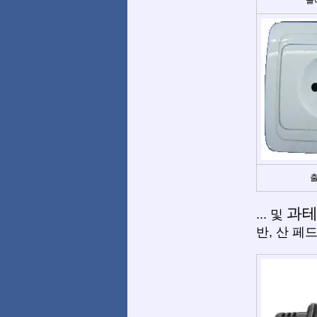
출
과
... 및
반, 산 페