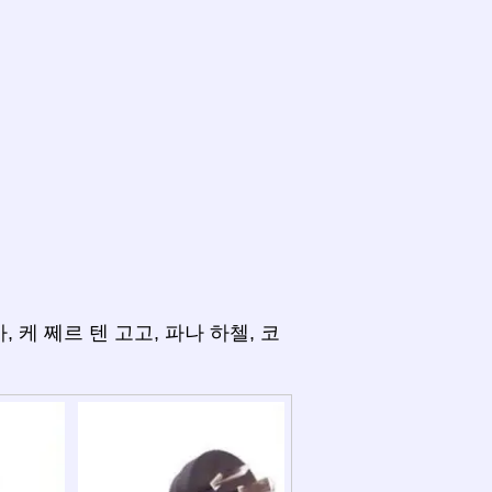
 케 쩨르 텐 고고, 파나 하첼, 코