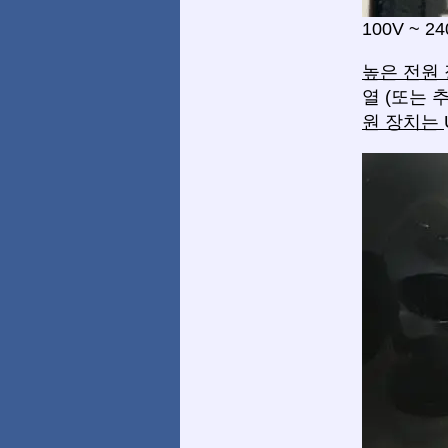
100V ~ 
높은 전원
열 (또는 
원 장치는