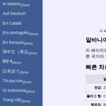
In italiano
(βeta)
Auf Deutsch
En Català
이 
Em português
(βeta)
알바니아
En français
(βeta)
이 페이지의
用中文（表达
(βeta)
른 국가의
हिंदी में
(βeta)
빠른 차
日本語で
(βeta)
По-русски
(βeta)
전압:
2
Di indonesia
(βeta)
플러그 형:
C
Trong việt
(βeta)
헤르츠:
5