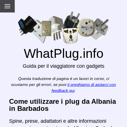
WhatPlug.info
Guida per il viaggiatore con gadgets
Questa traduzione di pagina è un lavori in corso, ci
scusiamo per gli errori, se puoi
ti preghiamo di aiutarci con
feedback qui
.
Come utilizzare i plug da Albania
in Barbados
Spine, prese, adattatori e altre informazioni