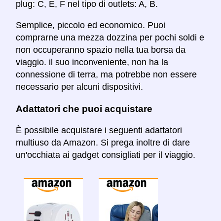
plug: C, E, F nel tipo di outlets: A, B.
Semplice, piccolo ed economico. Puoi
comprarne una mezza dozzina per pochi soldi e
non occuperanno spazio nella tua borsa da
viaggio. il suo inconveniente, non ha la
connessione di terra, ma potrebbe non essere
necessario per alcuni dispositivi.
Adattatori che puoi acquistare
È possibile acquistare i seguenti adattatori
multiuso da Amazon. Si prega inoltre di dare
un'occhiata ai gadget consigliati per il viaggio.