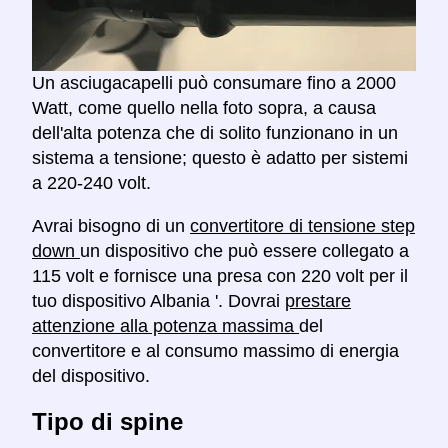
Un asciugacapelli può consumare fino a 2000
Watt, come quello nella foto sopra, a causa
dell'alta potenza che di solito funzionano in un
sistema a tensione; questo è adatto per sistemi
a 220-240 volt.
Avrai bisogno di un
convertitore di tensione step
down
un dispositivo che può essere collegato a
115 volt e fornisce una presa con 220 volt per il
tuo dispositivo Albania '. Dovrai
prestare
attenzione alla potenza massima
del
convertitore e al consumo massimo di energia
del dispositivo.
Tipo di spine