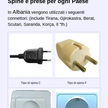
Spine e prese per ogni Paese
Albania
In
vengono utilizzati i seguenti
connettori: (include Tirana, Gjirokastra, Berat,
Scutari, Saranda, Korça, Il "th.)
Tipo di spina C
Tipo di spina F