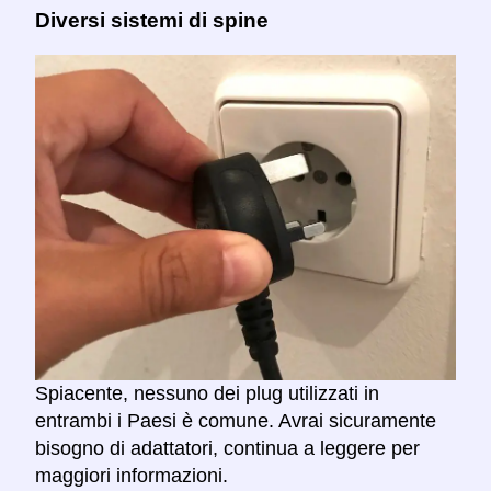
Diversi sistemi di spine
Spiacente, nessuno dei plug utilizzati in
entrambi i Paesi è comune. Avrai sicuramente
bisogno di adattatori, continua a leggere per
maggiori informazioni.