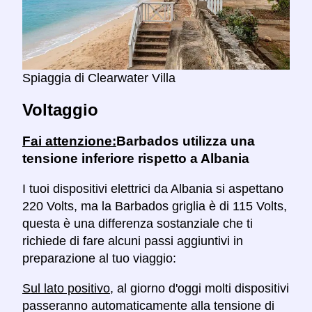
Spiaggia di Clearwater Villa
Voltaggio
Fai attenzione:
Barbados utilizza una
tensione inferiore rispetto a Albania
I tuoi dispositivi elettrici da Albania si aspettano
220 Volts, ma la Barbados griglia è di 115 Volts,
questa è una differenza sostanziale che ti
richiede di fare alcuni passi aggiuntivi in
preparazione al tuo viaggio:
Sul lato positivo
, al giorno d'oggi molti dispositivi
passeranno automaticamente alla tensione di