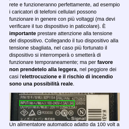
rete e funzioneranno perfettamente, ad esempio
i caricatori di telefoni cellulari possono
funzionare in genere con più voltaggi (ma devi
verificare il tuo dispositivo in paticolare). È
importante
prestare attenzione alla tensione
del dispositivo. Collegando il tuo dispositivo alla
tensione sbagliata, nel caso più fortunato il
dispositivo si interromperà o smetterà di
funzionare temporaneamente; ma per
favore
non prendetelo alla leggera
, nel peggiore dei
casi l'
elettrocuzione e il rischio di incendio
sono una possibilità reale
.
Un alimentatore automatico adatto da 100 volt a