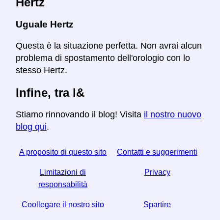
Hertz
Uguale Hertz
Questa è la situazione perfetta. Non avrai alcun
problema di spostamento dell'orologio con lo
stesso Hertz.
Infine, tra l&
Stiamo rinnovando il blog! Visita
il nostro nuovo
blog qui
.
A proposito di questo sito
Contatti e suggerimenti
Limitazioni di
Privacy
responsabilità
Coollegare il nostro sito
Spartire