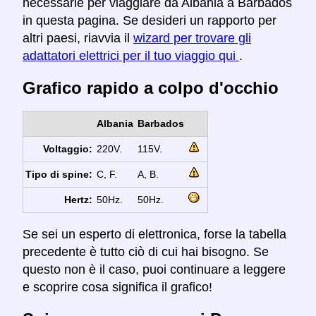
necessarie per viaggiare da Albania a Barbados
in questa pagina. Se desideri un rapporto per
altri paesi, riavvia il
wizard per trovare gli
adattatori elettrici per il tuo viaggio qui
.
Grafico rapido a colpo d'occhio
Albania
Barbados
Voltaggio:
220V.
115V.
Tipo di spine:
C, F.
A, B.
Hertz:
50Hz.
50Hz.
Se sei un esperto di elettronica, forse la tabella
precedente è tutto ciò di cui hai bisogno. Se
questo non è il caso, puoi continuare a leggere
e scoprire cosa significa il grafico!