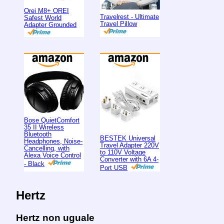
Orei M8+ OREI
Travelrest - Ultimate
Safest World
Travel Pillow
Adapter Grounded
Bose QuietComfort
35 II Wireless
Bluetooth
BESTEK Universal
Headphones, Noise-
Travel Adapter 220V
Cancelling, with
to 110V Voltage
Alexa Voice Control
Converter with 6A 4-
- Black
Port USB
Hertz
Hertz non uguale