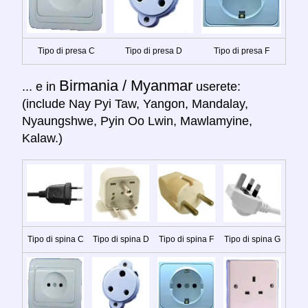
Tipo di presa C
Tipo di presa D
Tipo di presa F
Birmania / Myanmar
... e in
userete:
(include Nay Pyi Taw, Yangon, Mandalay,
Nyaungshwe, Pyin Oo Lwin, Mawlamyine,
Kalaw.)
Tipo di spina C
Tipo di spina D
Tipo di spina F
Tipo di spina G