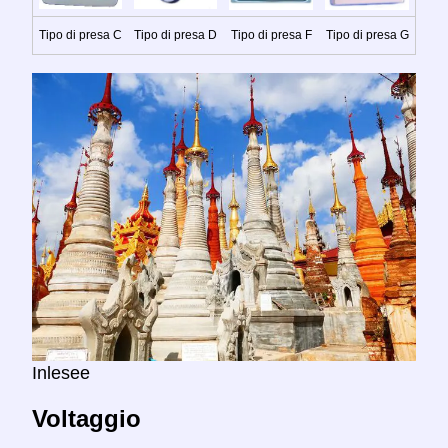
Tipo di presa C
Tipo di presa D
Tipo di presa F
Tipo di presa G
Inlesee
Voltaggio