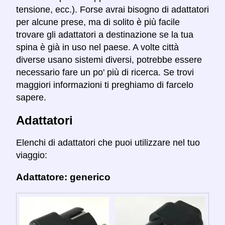
tensione, ecc.). Forse avrai bisogno di adattatori
per alcune prese, ma di solito è più facile
trovare gli adattatori a destinazione se la tua
spina è già in uso nel paese. A volte città
diverse usano sistemi diversi, potrebbe essere
necessario fare un po' più di ricerca. Se trovi
maggiori informazioni ti preghiamo di farcelo
sapere.
Adattatori
Elenchi di adattatori che puoi utilizzare nel tuo
viaggio:
Adattatore: generico