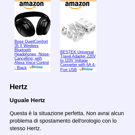
Bose QuietComfort
35 II Wireless
Bluetooth
BESTEK Universal
Headphones, Noise-
Travel Adapter 220V
Cancelling, with
to 110V Voltage
Alexa Voice Control
Converter with 6A 4-
- Black
Port USB
Hertz
Uguale Hertz
Questa è la situazione perfetta. Non avrai alcun
problema di spostamento dell'orologio con lo
stesso Hertz.