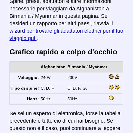
Spine, prese, adattatori e altre informazioni
necessarie per viaggiare da Afghanistan a
Birmania / Myanmar in questa pagina. Se
desideri un rapporto per altri paesi, riavvia il
wizard per trovare gli adattatori elettrici per il tuo
viaggio qui
.
Grafico rapido a colpo d'occhio
Afghanistan
Birmania / Myanmar
Voltaggio:
240V.
230V.
Tipo di spine:
C, D, F.
C, D, F, G.
Hertz:
50Hz.
50Hz.
Se sei un esperto di elettronica, forse la tabella
precedente è tutto ciò di cui hai bisogno. Se
questo non è il caso, puoi continuare a leggere