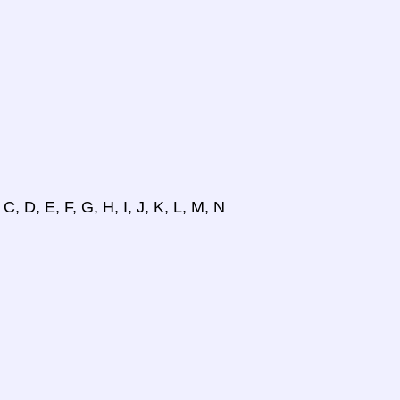
, D, E, F, G, H, I, J, K, L, M, N