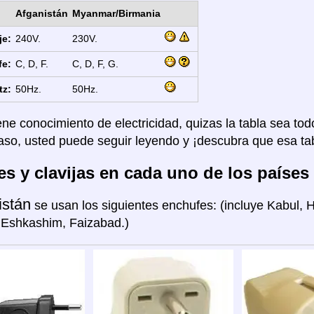
Afganistán
Myanmar/Birmania
je:
240V.
230V.
fe:
C, D, F.
C, D, F, G.
tz:
50Hz.
50Hz.
ene conocimiento de electricidad, quizas la tabla sea tod
aso, usted puede seguir leyendo y ¡descubra que esa tab
s y clavijas en cada uno de los países
istán
se usan los siguientes enchufes: (incluye Kabul, 
 Eshkashim, Faizabad.)