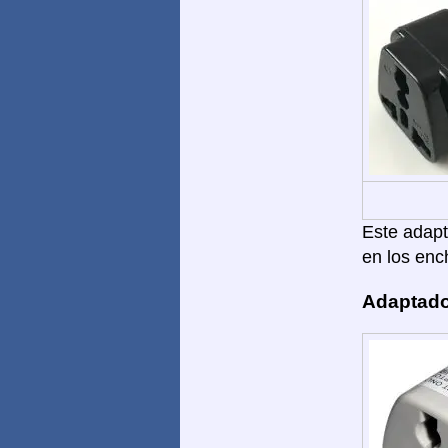
Este adapta
en los enc
Adaptado