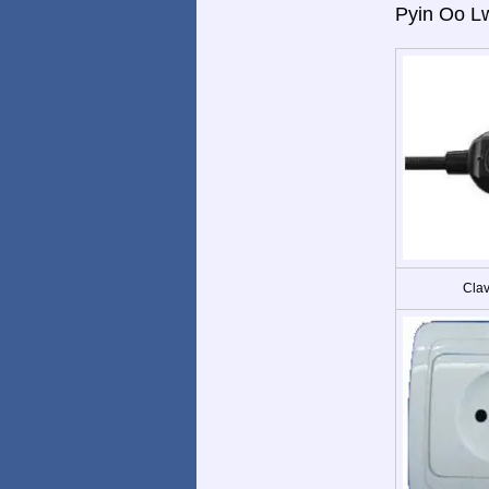
Pyin Oo L
Clav