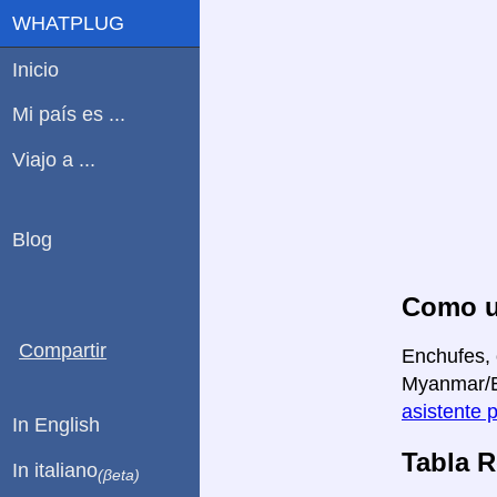
WHATPLUG
Inicio
Mi país es ...
Viajo a ...
Blog
Como us
Compartir
Enchufes, 
Myanmar/Bi
asistente 
In English
Tabla 
In italiano
(βeta)