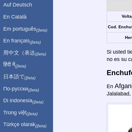
Auf Deutsch
En Català
Volta
Cod. Enchu
Em português
(βeta)
Her
En français
(βeta)
Si usted ti
用中文（表达
(βeta)
no es su c
हिंदी में
(βeta)
Enchufe
日本語で
(βeta)
Afgan
En
По-русски
(βeta)
Jalalabad,
Di indonesia
(βeta)
Trong việt
(βeta)
Türkçe olarak
(βeta)