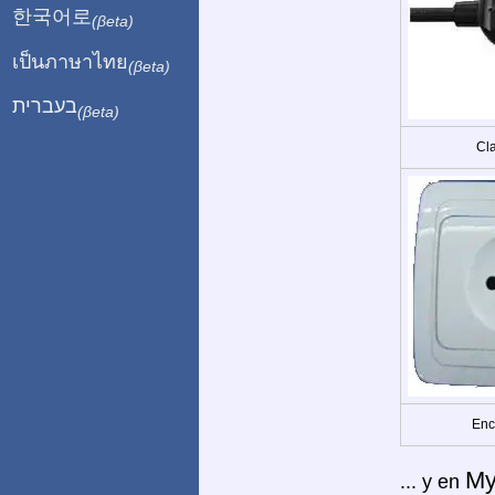
한국어로
(βeta)
เป็นภาษาไทย
(βeta)
בעברית
(βeta)
Cla
Enc
My
... y en