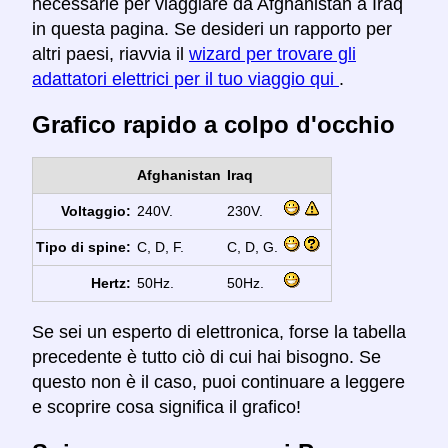
necessarie per viaggiare da Afghanistan a Iraq
in questa pagina. Se desideri un rapporto per
altri paesi, riavvia il
wizard per trovare gli
adattatori elettrici per il tuo viaggio qui
.
Grafico rapido a colpo d'occhio
Afghanistan
Iraq
Voltaggio:
240V.
230V.
Tipo di spine:
C, D, F.
C, D, G.
Hertz:
50Hz.
50Hz.
Se sei un esperto di elettronica, forse la tabella
precedente è tutto ciò di cui hai bisogno. Se
questo non è il caso, puoi continuare a leggere
e scoprire cosa significa il grafico!