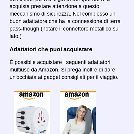
acquista prestare attenzione a questo
meccanismo di sicurezza. Nel complesso un
buon adattatore che ha la connessione di terra
pass-though (notare il connettore metallico sul
lato.)
Adattatori che puoi acquistare
È possibile acquistare i seguenti adattatori
multiuso da Amazon. Si prega inoltre di dare
un'occhiata ai gadget consigliati per il viaggio.