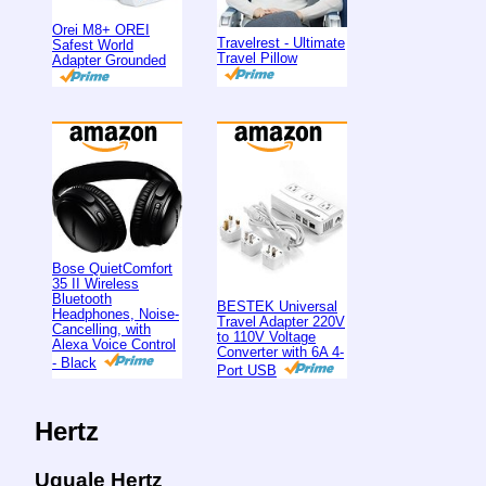
Orei M8+ OREI
Travelrest - Ultimate
Safest World
Travel Pillow
Adapter Grounded
Bose QuietComfort
35 II Wireless
Bluetooth
BESTEK Universal
Headphones, Noise-
Travel Adapter 220V
Cancelling, with
to 110V Voltage
Alexa Voice Control
Converter with 6A 4-
- Black
Port USB
Hertz
Uguale Hertz