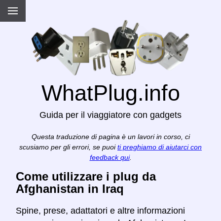
WhatPlug.info
Guida per il viaggiatore con gadgets
Questa traduzione di pagina è un lavori in corso, ci
scusiamo per gli errori, se puoi
ti preghiamo di aiutarci con
feedback qui
.
Come utilizzare i plug da
Afghanistan in Iraq
Spine, prese, adattatori e altre informazioni