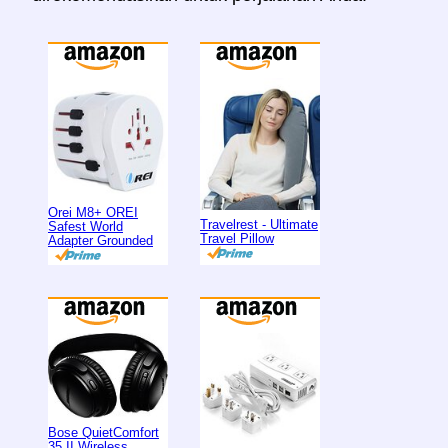
Orei M8+ OREI
Travelrest - Ultimate
Safest World
Travel Pillow
Adapter Grounded
Bose QuietComfort
35 II Wireless