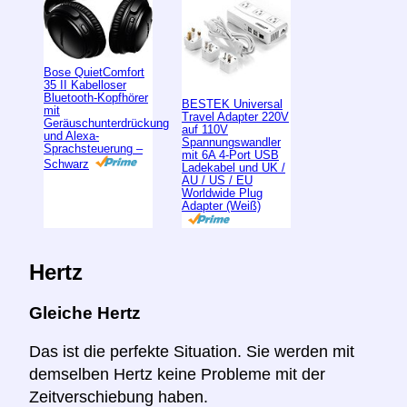
Bose QuietComfort
35 II Kabelloser
Bluetooth-Kopfhörer
BESTEK Universal
mit
Travel Adapter 220V
Geräuschunterdrückung
auf 110V
und Alexa-
Spannungswandler
Sprachsteuerung –
mit 6A 4-Port USB
Schwarz
Ladekabel und UK /
AU / US / EU
Worldwide Plug
Adapter (Weiß)
Hertz
Gleiche Hertz
Das ist die perfekte Situation. Sie werden mit
demselben Hertz keine Probleme mit der
Zeitverschiebung haben.