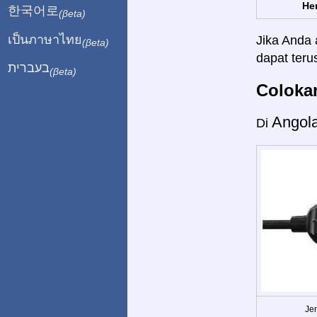
Her
한국어로
(βeta)
เป็นภาษาไทย
Jika Anda 
(βeta)
dapat ter
בעברית
(βeta)
Colokan
Angol
Di
Jen