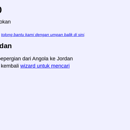
o
lokan
t
tolong bantu kami dengan umpan balik di sini
.
rdan
 bepergian dari Angola ke Jordan
n kembali
wizard untuk mencari