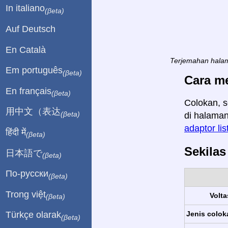
In italiano
(βeta)
Auf Deutsch
En Català
Terjemahan halam
Em português
(βeta)
Cara m
En français
(βeta)
Colokan, s
用中文（表达
(βeta)
di halaman
adaptor lis
हिंदी में
(βeta)
Sekila
日本語で
(βeta)
По-русски
(βeta)
Trong việt
Volta
(βeta)
Jenis colok
Türkçe olarak
(βeta)