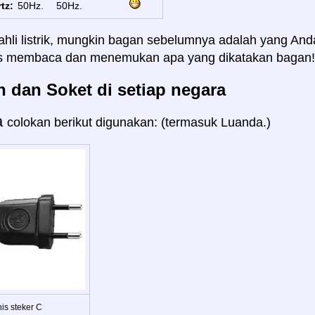
tz:
50Hz.
50Hz.
ahli listrik, mungkin bagan sebelumnya adalah yang And
us membaca dan menemukan apa yang dikatakan bagan!
 dan Soket di setiap negara
a
colokan berikut digunakan: (termasuk Luanda.)
is steker C