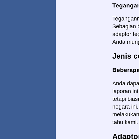
Tegangan
Teganganny
Sebagian b
adaptor te
Anda mungk
Jenis c
Beberapa
Anda dapat
laporan in
tetapi bia
negara in
melakukan 
tahu kami.
Adapto