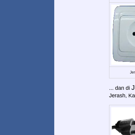
Jen
J
... dan di
Jerash, Kar