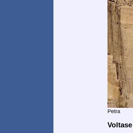
Petra
Voltase