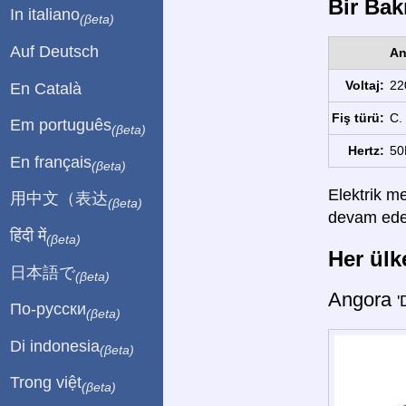
Bir Bakı
In italiano
(βeta)
Auf Deutsch
An
Voltaj:
22
En Català
Fiş türü:
C.
Em português
(βeta)
Hertz:
50
En français
(βeta)
Elektrik me
用中文（表达
(βeta)
devam edebi
हिंदी में
(βeta)
Her ülke
日本語で
(βeta)
Angora
'
По-русски
(βeta)
Di indonesia
(βeta)
Trong việt
(βeta)