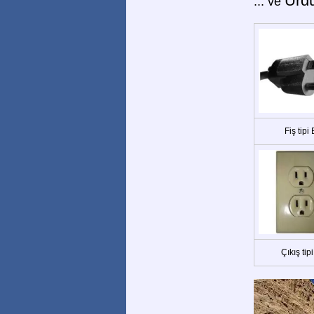
Ürd
... ve
Fiş tipi 
Çıkış tipi