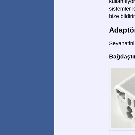
kullanılıyo
sistemler k
bize bildiri
Adaptör
Seyahatiniz
Bağdaştır