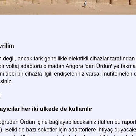
rilim
 değil, ancak fark genellikle elektrikli cihazlar tarafından t
 bir voltaj adaptörü olmadan Angora 'dan Ürdün' ye takmak
ni tıbbi bir cihazla ilgili endişeleriniz varsa, muhtemele
siniz.
ü
yıcılar her iki ülkede de kullanılır
oğrudan Ürdün içine bağlayabileceksiniz (lütfen bu raporlar
. Belki de bazı soketler için adaptörlere ihtiyaç duyacak