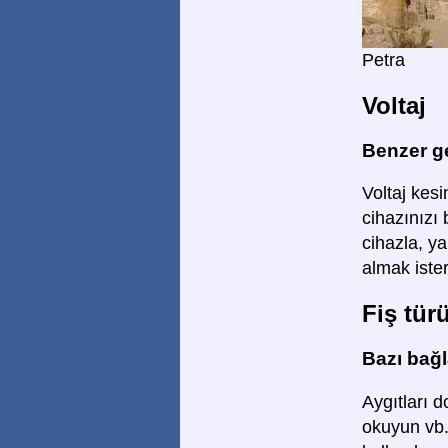
Petra
Voltaj
Benzer ge
Voltaj kesin
cihazınızı
cihazla, ya
almak ister
Fiş tür
Bazı bağla
Aygıtları d
okuyun vb.)