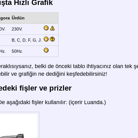
şta Hızlı Grafik
gora
Ürdün
0V.
230V.
B, C, D, F, G, J.
Hz.
50Hz.
raklısıysanız, belki de önceki tablo ihtiyacınız olan tek
lir ve grafiğin ne dediğini keşfedebilirsiniz!
deki fişler ve prizler
De aşağıdaki fişler kullanılır: (içerir Luanda.)