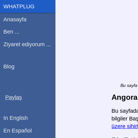
WHATPLUG
Anasayfa
Ben ...
Ziyaret ediyorum ...
Blog
Bu sayfa 
Angora 
Paylaş
Bu sayfada
In English
bilgiler Ba
üzere sihi
En Español