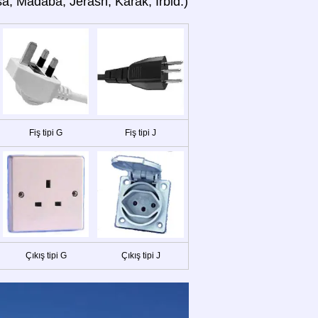
a, Madaba, Jerash, Karak, Irbid.)
Fiş tipi G
Fiş tipi J
Çıkış tipi G
Çıkış tipi J