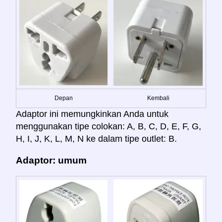
Depan
Kembali
Adaptor ini memungkinkan Anda untuk
menggunakan tipe colokan: A, B, C, D, E, F, G,
H, I, J, K, L, M, N ke dalam tipe outlet: B.
Adaptor: umum