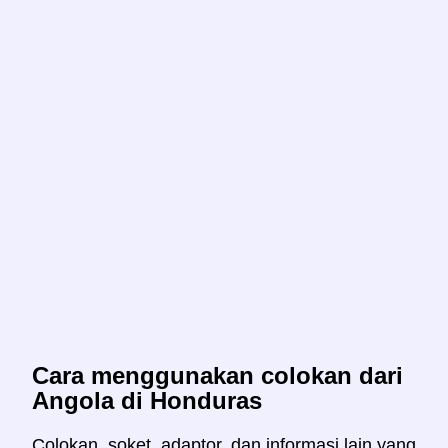
Cara menggunakan colokan dari
Angola di Honduras
Colokan, soket, adaptor, dan informasi lain yang