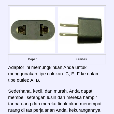
Depan
Kembali
Adaptor ini memungkinkan Anda untuk
menggunakan tipe colokan: C, E, F ke dalam
tipe outlet: A, B.
Sederhana, kecil, dan murah. Anda dapat
membeli setengah lusin dari mereka hampir
tanpa uang dan mereka tidak akan menempati
ruang di tas perjalanan Anda. kekurangannya,