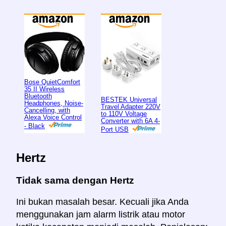
Bose QuietComfort
35 II Wireless
Bluetooth
BESTEK Universal
Headphones, Noise-
Travel Adapter 220V
Cancelling, with
to 110V Voltage
Alexa Voice Control
Converter with 6A 4-
- Black
Port USB
Hertz
Tidak sama dengan Hertz
Ini bukan masalah besar. Kecuali jika Anda
menggunakan jam alarm listrik atau motor