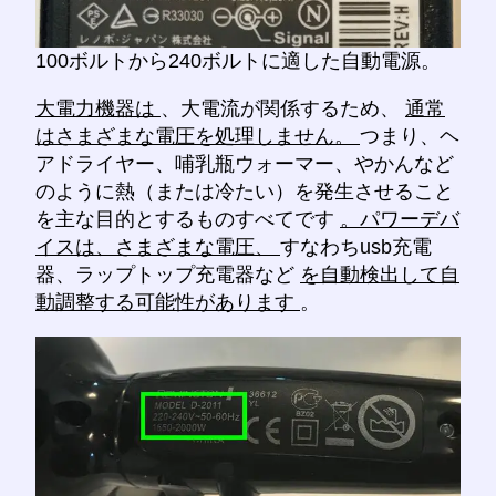
100ボルトから240ボルトに適した自動電源。
大電力機器は
、大電流が関係するため、
通常
はさまざまな電圧を処理しません。
つまり、ヘ
アドライヤー、哺乳瓶ウォーマー、やかんなど
のように熱（または冷たい）を発生させること
を主な目的とするものすべてです
。パワーデバ
イスは、さまざまな電圧、
すなわちusb充電
器、ラップトップ充電器など
を自動検出して自
動調整する可能性があります
。