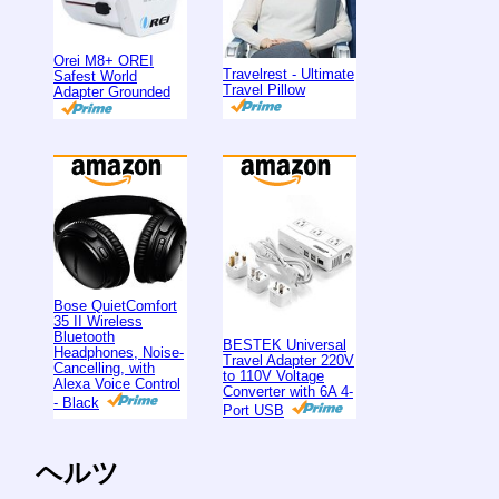
Orei M8+ OREI
Travelrest - Ultimate
Safest World
Travel Pillow
Adapter Grounded
Bose QuietComfort
35 II Wireless
Bluetooth
BESTEK Universal
Headphones, Noise-
Travel Adapter 220V
Cancelling, with
to 110V Voltage
Alexa Voice Control
Converter with 6A 4-
- Black
Port USB
ヘルツ