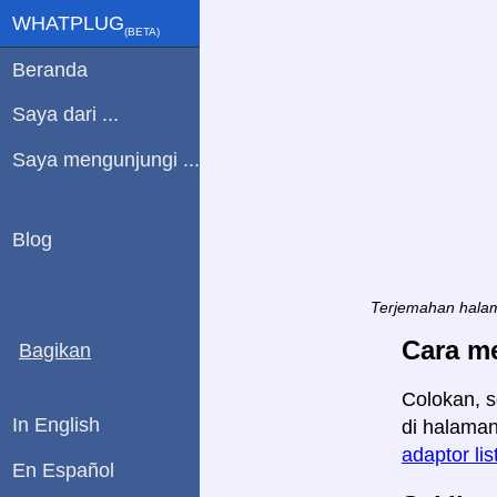
WHATPLUG
(ΒETA)
Beranda
Saya dari ...
Saya mengunjungi ...
Blog
Terjemahan halam
Cara m
Bagikan
Colokan, s
In English
di halaman
adaptor lis
En Español