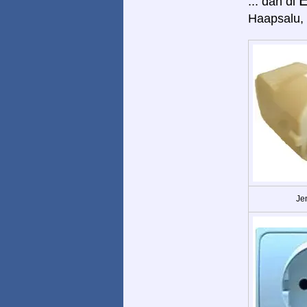
E
... dan di
Haapsalu, 
Jen