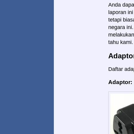
Anda dapat
laporan in
tetapi bia
negara in
melakukan 
tahu kami.
Adapto
Daftar ada
Adaptor