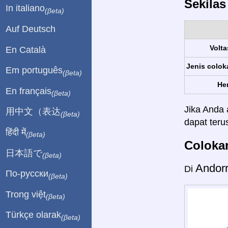
Sekila
In italiano
(βeta)
Auf Deutsch
Volta
En Català
Jenis colok
Em português
(βeta)
Her
En français
(βeta)
Jika Anda 
用中文（表达
(βeta)
dapat ter
हिंदी में
(βeta)
Colokan
日本語で
(βeta)
Andor
Di
По-русски
(βeta)
Trong việt
(βeta)
Türkçe olarak
(βeta)