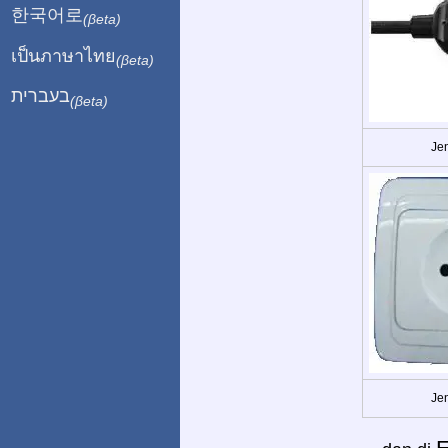
한국어로
(βeta)
เป็นภาษาไทย
(βeta)
בעברית
(βeta)
Jen
Jen