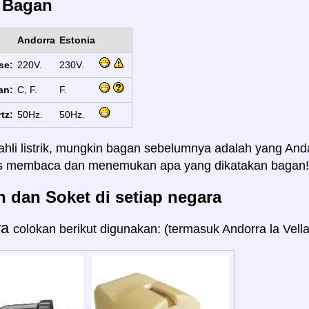
s Bagan
Andorra
Estonia
se:
220V.
230V.
an:
C, F.
F.
tz:
50Hz.
50Hz.
ahli listrik, mungkin bagan sebelumnya adalah yang And
us membaca dan menemukan apa yang dikatakan bagan!
 dan Soket di setiap negara
ra
colokan berikut digunakan: (termasuk Andorra la Vella