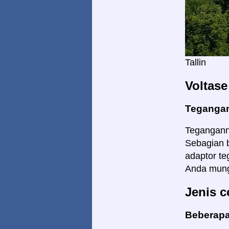
Tallin
Voltase
Tegangan
Teganganny
Sebagian b
adaptor te
Anda mungk
Jenis c
Beberapa