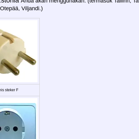
stonia
Anda akan menggunakan: (termasuk Tallinn, Tar
Otepää, Viljandi.)
is steker F