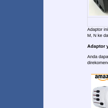
Adaptor in
M, N ke dal
Adaptor 
Anda dapat
direkomend