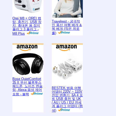
Orei M8 + OREI 랩
Travelrest - 궁극적
탑, 충전기, USB 장
인 풍선 여행 베개 &
치, 휴대폰 용 접지
목 베개 (작은 위로
플러그 3 플러그 -
롤)
M8 Plus
Bose QuietComfort
35 II 무선 블루투스
헤드폰, 노이즈 캔슬
BESTEK 범용 여행
링, Alexa 음성 제어
어댑터 220V ~ 110V
포함 - 블랙
전압 변환기, 6A 4 포
트 USB 충전 및 UK
/ AU / US / EU 전세
계 플러그 어댑터 (흰
색)