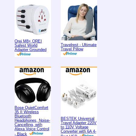
Orei M8+ OREI
Travelrest - Ultimate
Safest World
Travel Pillow
Adapter Grounded
Bose QuietComfort
35 II Wireless
Bluetooth
BESTEK Universal
Headphones, Noise-
Travel Adapter 220V
Cancelling, with
to 110V Voltage
Alexa Voice Control
Converter with 6A 4-
- Black