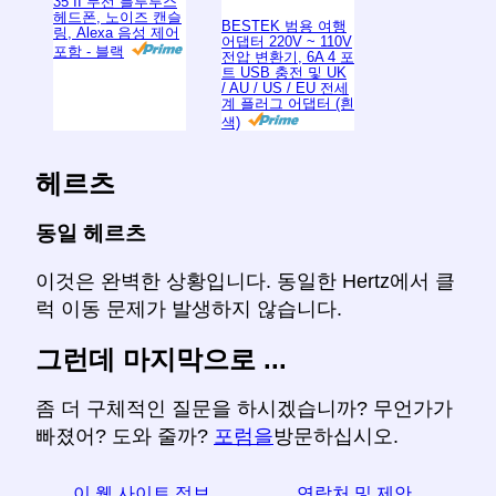
35 II 무선 블루투스
헤드폰, 노이즈 캔슬
BESTEK 범용 여행
링, Alexa 음성 제어
어댑터 220V ~ 110V
포함 - 블랙
전압 변환기, 6A 4 포
트 USB 충전 및 UK
/ AU / US / EU 전세
계 플러그 어댑터 (흰
색)
헤르츠
동일 헤르츠
이것은 완벽한 상황입니다. 동일한 Hertz에서 클
럭 이동 문제가 발생하지 않습니다.
그런데 마지막으로 ...
좀 더 구체적인 질문을 하시겠습니까? 무언가가
빠졌어? 도와 줄까?
포럼을
방문하십시오.
이 웹 사이트 정보
연락처 및 제안