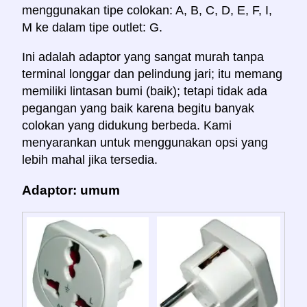
menggunakan tipe colokan: A, B, C, D, E, F, I,
M ke dalam tipe outlet: G.
Ini adalah adaptor yang sangat murah tanpa
terminal longgar dan pelindung jari; itu memang
memiliki lintasan bumi (baik); tetapi tidak ada
pegangan yang baik karena begitu banyak
colokan yang didukung berbeda. Kami
menyarankan untuk menggunakan opsi yang
lebih mahal jika tersedia.
Adaptor: umum