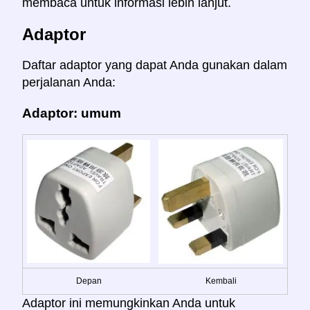
membaca untuk informasi lebih lanjut.
Adaptor
Daftar adaptor yang dapat Anda gunakan dalam
perjalanan Anda:
Adaptor: umum
Depan
Kembali
Adaptor ini memungkinkan Anda untuk