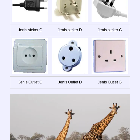
Jenis steker C
Jenis steker D
Jenis steker G
Jenis Outlet C
Jenis Outlet D
Jenis Outlet G