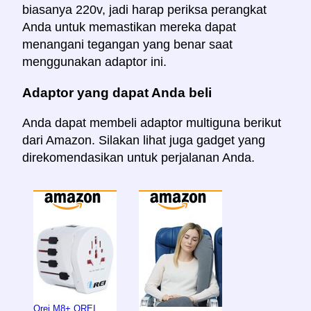
biasanya 220v, jadi harap periksa perangkat
Anda untuk memastikan mereka dapat
menangani tegangan yang benar saat
menggunakan adaptor ini.
Adaptor yang dapat Anda beli
Anda dapat membeli adaptor multiguna berikut
dari Amazon. Silakan lihat juga gadget yang
direkomendasikan untuk perjalanan Anda.
Orei M8+ OREI