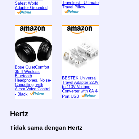
Travelrest - Ultimate
Safest World
Travel Pillow
Adapter Grounded
Bose QuietComfort
35 II Wireless
Bluetooth
BESTEK Universal
Headphones, Noise-
Travel Adapter 220V
Cancelling, with
to 110V Voltage
Alexa Voice Control
Converter with 6A 4-
- Black
Port USB
Hertz
Tidak sama dengan Hertz