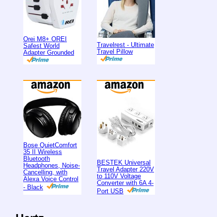
Orei M8+ OREI
Travelrest - Ultimate
Safest World
Travel Pillow
Adapter Grounded
Bose QuietComfort
35 II Wireless
Bluetooth
BESTEK Universal
Headphones, Noise-
Travel Adapter 220V
Cancelling, with
to 110V Voltage
Alexa Voice Control
Converter with 6A 4-
- Black
Port USB