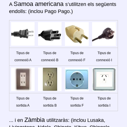
Samoa americana
A
s’utilitzen els següents
endolls: (inclou Pago Pago.)
Tipus de
Tipus de
Tipus de
Tipus de
connexió A
connexió B
connexió F
connexió I
Tipus de
Tipus de
Tipus de
Tipus de
sortida A
sortida B
sortida F
sortida I
Zàmbia
... i en
utilitzaràs: (inclou Lusaka,