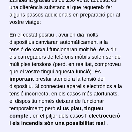
Zàmbia la graella és de 230 Volts, aquesta és
una diferència substancial que requereix fer
alguns passos addicionals en preparació per al
vostre viatge:
En el costat positiu
, avui en dia molts
dispositius canviaran automàticament a la
tensió de xarxa i funcionaran molt bé, és a dir,
els carregadors de telèfons mòbils solen ser de
múltiples tensions (però, en realitat, comproveu
que el vostre tingui aquesta funció). És
important
prestar atenció a la tensió del
dispositiu. Si connecteu aparells electrònics a la
tensió incorrecta, en els casos més afortunats,
el dispositiu només deixarà de funcionar
temporalment; però
si us plau, tingueu
compte
, en el pitjor dels casos l’
electrocució
i els incendis són una possibilitat real
.