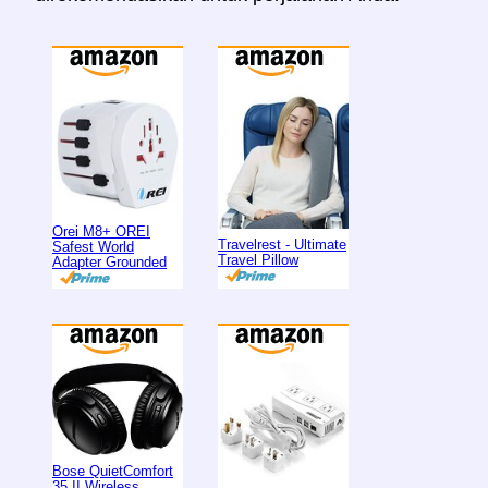
Orei M8+ OREI
Travelrest - Ultimate
Safest World
Travel Pillow
Adapter Grounded
Bose QuietComfort
35 II Wireless