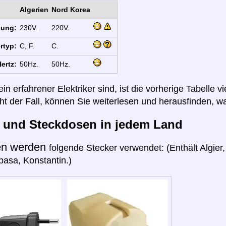
Algerien
Nord Korea
nung:
230V.
220V.
rtyp:
C, F.
C.
ertz:
50Hz.
50Hz.
n erfahrener Elektriker sind, ist die vorherige Tabelle vi
cht der Fall, können Sie weiterlesen und herausfinden, wa
r und Steckdosen in jedem Land
en werden
folgende Stecker verwendet: (Enthält Algie
pasa, Konstantin.)