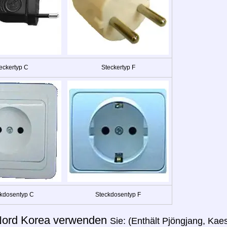
eckertyp C
Steckertyp F
kdosentyp C
Steckdosentyp F
ord Korea verwenden
Sie: (Enthält Pjöngjang, K