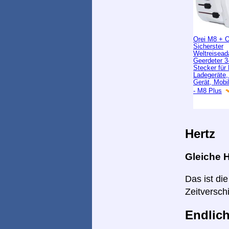
Orei M8 + 
Sicherster
Weltreisead
Geerdeter 3-
Stecker für
Ladegeräte
Gerät, Mobi
- M8 Plus
Hertz
Gleiche H
Das ist di
Zeitversch
Endlich