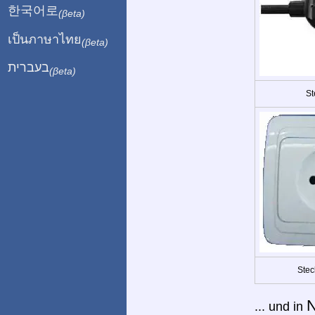
한국어로
(βeta)
เป็นภาษาไทย
(βeta)
בעברית
(βeta)
St
Stec
N
... und in