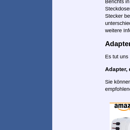
Berichts i
Steckdosen
Stecker be
unterschie
weitere Inf
Adapte
Es tut uns
Adapter,
Sie können
empfohlene