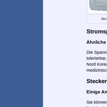
Stec
Stroms
Ähnlich
Die Spannu
tolerierba
Nord Korea
medizinisc
Stecker
Einige A
Sie können