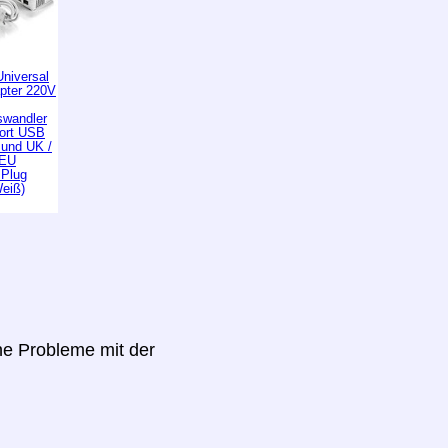
niversal
apter 220V
wandler
Port USB
 und UK /
 EU
 Plug
Weiß)
ine Probleme mit der