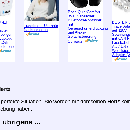
Bose QuietComfort
35 II Kabelloser
Bluetooth-Kopfhörer
OREI
BESTEK U
mit
Travelrest - Ultimate
Travel Ad
Geräuschunterdrückung
Nackenkissen
apter
auf 110V
und Alexa-
poliger
Spannungs
Sprachsteuerung –
 Laptop,
mit 6A 4-
Schwarz
, USB-
Ladekabel
ltelefone
AU / US /
Worldwide
Adapter (
ertz
e perfekte Situation. Sie werden mit demselben Hertz ke
iebung haben.
 übrigens ...