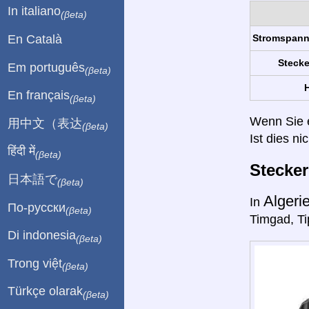
In italiano
(βeta)
En Català
Stromspan
Stecke
Em português
(βeta)
H
En français
(βeta)
Wenn Sie ei
用中文（表达
(βeta)
Ist dies ni
हिंदी में
(βeta)
Stecke
日本語で
(βeta)
Algeri
In
По-русски
(βeta)
Timgad, Ti
Di indonesia
(βeta)
Trong việt
(βeta)
Türkçe olarak
(βeta)