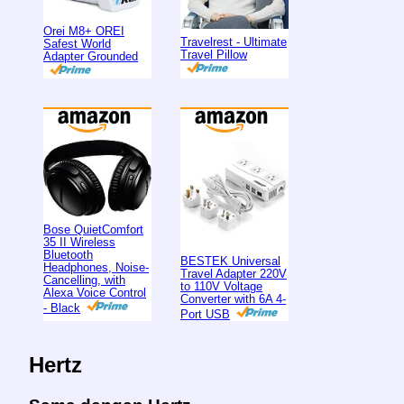
Orei M8+ OREI
Travelrest - Ultimate
Safest World
Travel Pillow
Adapter Grounded
Bose QuietComfort
35 II Wireless
Bluetooth
BESTEK Universal
Headphones, Noise-
Travel Adapter 220V
Cancelling, with
to 110V Voltage
Alexa Voice Control
Converter with 6A 4-
- Black
Port USB
Hertz