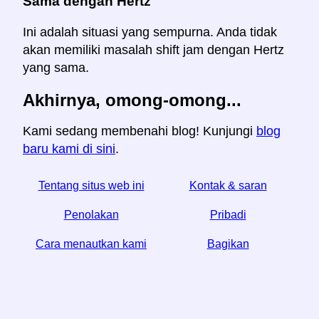
Sama dengan Hertz
Ini adalah situasi yang sempurna. Anda tidak
akan memiliki masalah shift jam dengan Hertz
yang sama.
Akhirnya, omong-omong...
Kami sedang membenahi blog! Kunjungi
blog
baru kami di sini
.
Tentang situs web ini
Kontak & saran
Penolakan
Pribadi
Cara menautkan kami
Bagikan
☆ Jika Anda menemukan artikel ini bermanfaat, bantu
kami dengan membagikannya di media sosial,
↬ tautan dari situs web Anda juga membantu.