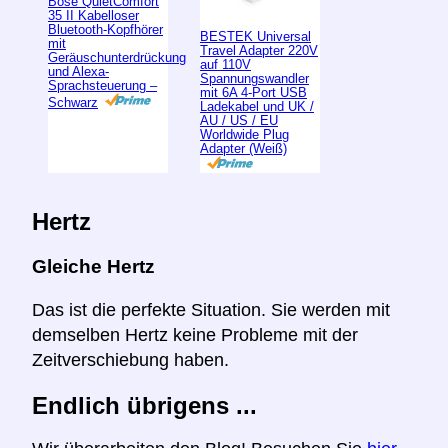
Bose QuietComfort
35 II Kabelloser
Bluetooth-Kopfhörer
BESTEK Universal
mit
Travel Adapter 220V
Geräuschunterdrückung
auf 110V
und Alexa-
Spannungswandler
Sprachsteuerung –
mit 6A 4-Port USB
Schwarz
Ladekabel und UK /
AU / US / EU
Worldwide Plug
Adapter (Weiß)
Hertz
Gleiche Hertz
Das ist die perfekte Situation. Sie werden mit
demselben Hertz keine Probleme mit der
Zeitverschiebung haben.
Endlich übrigens ...