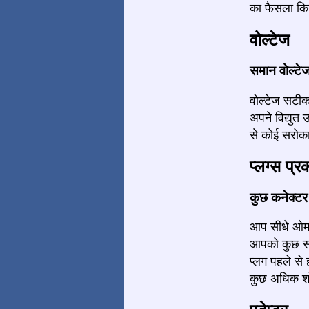
का फैसला किय
वोल्टेज
समान वोल्टे
वोल्टेज सटीक
अपने विद्युत
से कोई सरोका
प्लग्स प्र
कुछ कनेक्टर द
आप सीधे ओमान 
आपको कुछ सॉक
प्लग पहले स
कुछ अधिक शो