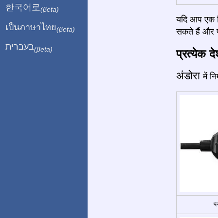
한국어로
(βeta)
यदि आप एक बि
เป็นภาษาไทย
(βeta)
सकते हैं और प
בעברית
(βeta)
प्रत्येक द
अंडोरा
में 
प