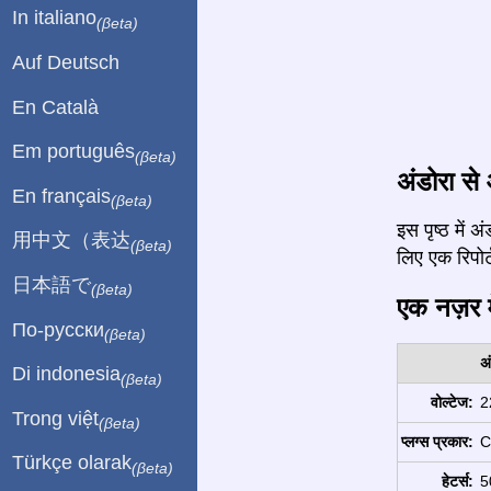
In italiano
(βeta)
Auf Deutsch
En Català
Em português
(βeta)
अंडोरा से
En français
(βeta)
इस पृष्ठ में
用中文（表达
(βeta)
लिए एक रिपोर्ट
日本語で
(βeta)
एक नज़र मे
По-русски
(βeta)
अ
Di indonesia
(βeta)
वोल्टेज:
2
Trong việt
(βeta)
प्लग्स प्रकार:
C
Türkçe olarak
(βeta)
हेटर्स:
5