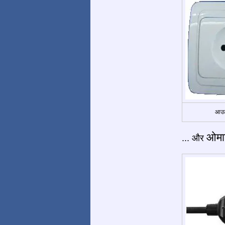
आउट
ओमान
... और