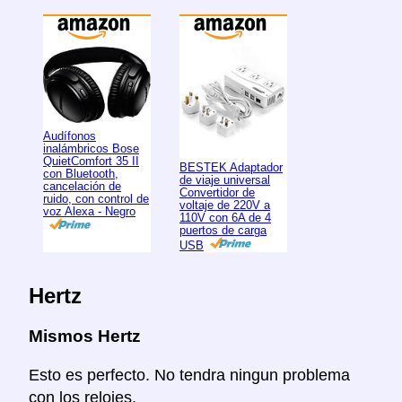
Audífonos
inalámbricos Bose
QuietComfort 35 II
BESTEK Adaptador
con Bluetooth,
de viaje universal
cancelación de
Convertidor de
ruido, con control de
voltaje de 220V a
voz Alexa - Negro
110V con 6A de 4
puertos de carga
USB
Hertz
Mismos Hertz
Esto es perfecto. No tendra ningun problema
con los relojes.