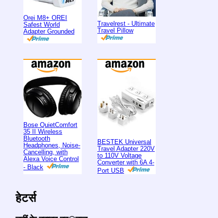
Orei M8+ OREI
Travelrest - Ultimate
Safest World
Travel Pillow
Adapter Grounded
Bose QuietComfort
35 II Wireless
Bluetooth
BESTEK Universal
Headphones, Noise-
Travel Adapter 220V
Cancelling, with
to 110V Voltage
Alexa Voice Control
Converter with 6A 4-
- Black
Port USB
हेटर्स