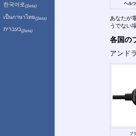
ヘルツ
한국어로
(βeta)
เป็นภาษาไทย
あなたが
(βeta)
うでない
בעברית
(βeta)
各国の
アンド
プラ