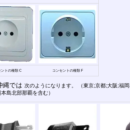
ントの種類 C
コンセントの種類 F
沖縄では
次のようになります。 （東京;京都;大阪;
縄本島北部那覇を含む）