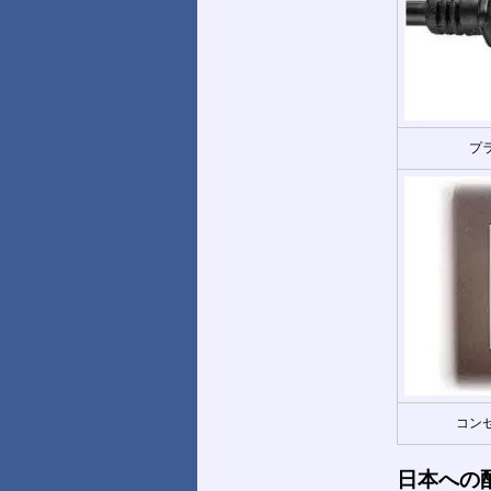
プ
コンセ
日本への