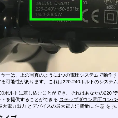
ヤーは、上の写真のように1つの電圧システムで動作する
る可能性があります。これは220-240ボルトのシステ
00ボルトに差し込むことができ、それはあなたの220 
ントを提供することができる
ステップダウン電圧コンバ
最大電力出力
とデバイスの最大電力消費量に
注意
を
払