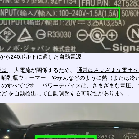
トから240ボルトに適した自動電源。
器は
、大電流が関係するため、
通常はさまざまな電圧
、哺乳瓶ウォーマー、やかんなどのように熱（または冷
ものすべてです
。パワーデバイスは、さまざまな電圧、
など
を自動検出して自動調整する可能性があります
。