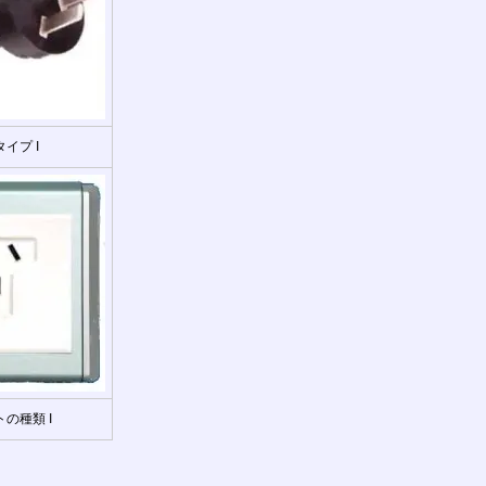
イプ I
の種類 I