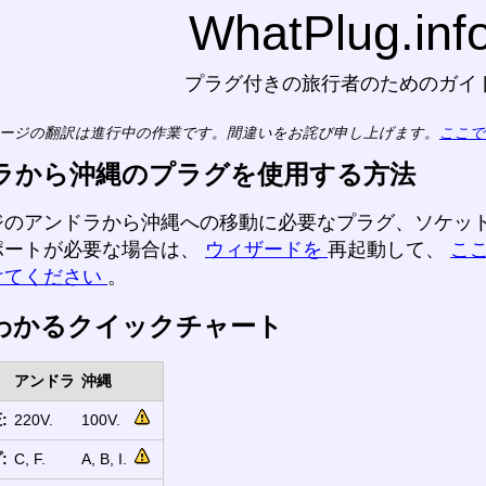
WhatPlug.inf
プラグ付きの旅行者のためのガイ
ージの翻訳は進行中の作業です。間違いをお詫び申し上げます。
ここで
ラから沖縄のプラグを使用する方法
ジのアンドラから沖縄への移動に必要なプラグ、ソケッ
ポートが必要な場合は、
ウィザードを
再起動して、
こ
けてください
。
わかるクイックチャート
アンドラ
沖縄
:
220V.
100V.
:
C, F.
A, B, I.