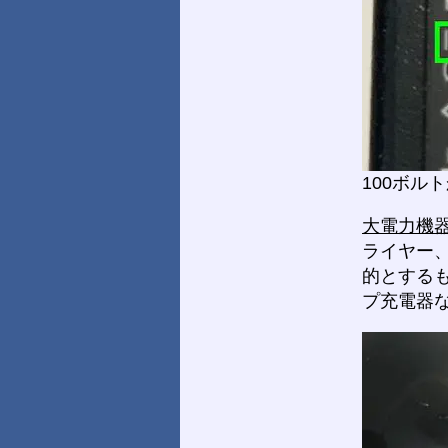
100ボル
大電力機
ライヤー
的とする
プ充電器