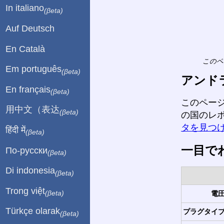
In italiano
(βeta)
Auf Deutsch
En Català
このペ
Em português
(βeta)
アンド
En français
(βeta)
このペー
用中文（表达
(βeta)
の国のレ
タを見つ
हिंदी में
(βeta)
一目で
По-русски
(βeta)
Di indonesia
(βeta)
Trong việt
電圧
(βeta)
Türkçe olarak
プラグタイプ
(βeta)