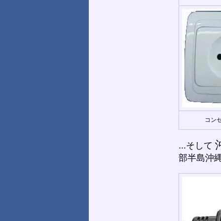
コンセ
...そして
部半島沖