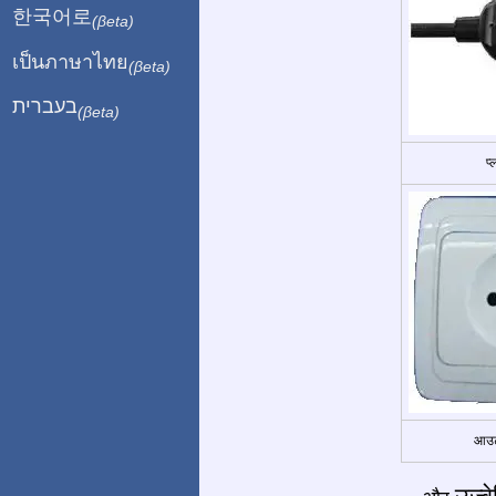
한국어로
(βeta)
เป็นภาษาไทย
(βeta)
בעברית
(βeta)
प
आउट