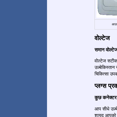
आउट
वोल्टेज
समान वोल्टे
वोल्टेज सटीक
उज़्बेकिस्ता
चिकित्सा उपक
प्लग्स प्र
कुछ कनेक्टर द
आप सीधे उज़्ब
शायद आपको कु