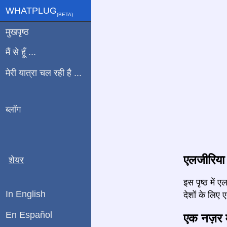
WHATPLUG
(ΒETA)
मुखपृष्ठ
मैं से हूँ ...
मेरी यात्रा चल रही है ...
ब्लॉग
एलजीरिया स
शेयर
इस पृष्ठ में
In English
देशों के लिए ए
En Español
एक नज़र मे