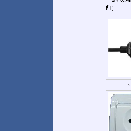
उज़्ब
... और
हैं।)
प