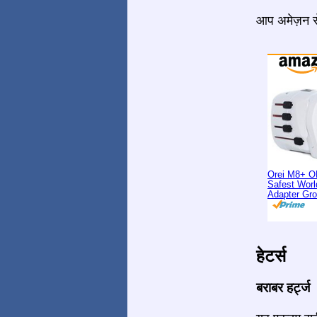
आप अमेज़न से
Orei M8+ O
Safest Worl
Adapter Gr
हेटर्स
बराबर हर्ट्ज