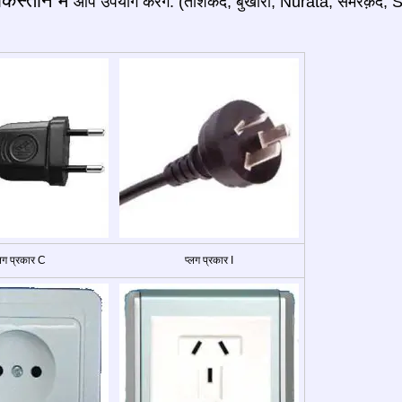
ेकिस्तान में
आप उपयोग करेंगे: (ताशकंद, बुखारा, Nurata, समरक़ंद,
्लग प्रकार C
प्लग प्रकार I