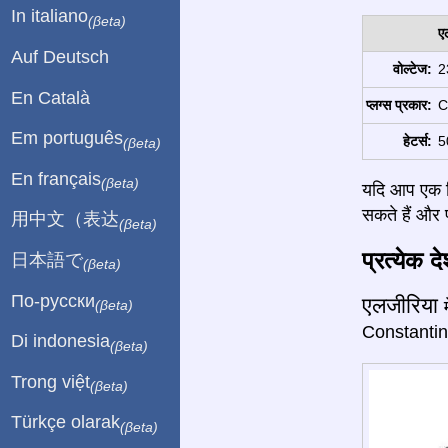
In italiano
(βeta)
ए
Auf Deutsch
वोल्टेज:
2
En Català
प्लग्स प्रकार:
C
Em português
हेटर्स:
5
(βeta)
En français
(βeta)
यदि आप एक बि
सकते हैं और प
用中文（表达
(βeta)
प्रत्येक द
日本語で
(βeta)
По-русски
एलजीरिया
(βeta)
Constantine
Di indonesia
(βeta)
Trong việt
(βeta)
Türkçe olarak
(βeta)