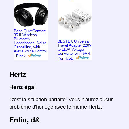
Bose QuietComfort
35 II Wireless
Bluetooth
BESTEK Universal
Headphones, Noise-
Travel Adapter 220V
Cancelling, with
to 110V Voltage
Alexa Voice Control
Converter with 6A 4-
- Black
Port USB
Hertz
Hertz égal
C'est la situation parfaite. Vous n'aurez aucun
problème d'horloge avec le même Hertz.
Enfin, d&