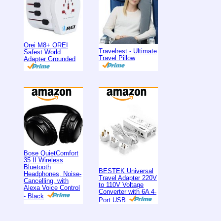
Orei M8+ OREI
Travelrest - Ultimate
Safest World
Travel Pillow
Adapter Grounded
Bose QuietComfort
35 II Wireless
Bluetooth
BESTEK Universal
Headphones, Noise-
Travel Adapter 220V
Cancelling, with
to 110V Voltage
Alexa Voice Control
Converter with 6A 4-
- Black
Port USB