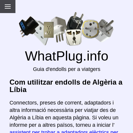
WhatPlug.info
Guia d'endolls per a viatgers
Com utilitzar endolls de Algèria a
Líbia
Connectors, preses de corrent, adaptadors i
altra informació necessària per viatjar des de
Algèria a Líbia en aquesta pàgina. Si voleu un
informe per a altres països, torneu a iniciar l’
assistent per trobar a adaptadors elèctrics per