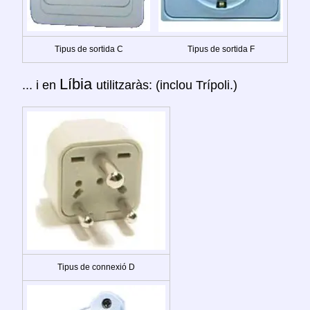
Tipus de sortida C
Tipus de sortida F
Líbia
... i en
utilitzaràs: (inclou Trípoli.)
Tipus de connexió D