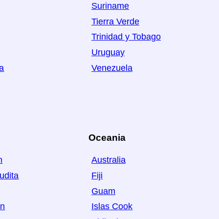
Suriname
Tierra Verde
Trinidad y Tobago
Uruguay
a
Venezuela
Oceania
n
Australia
udita
Fiji
Guam
án
Islas Cook