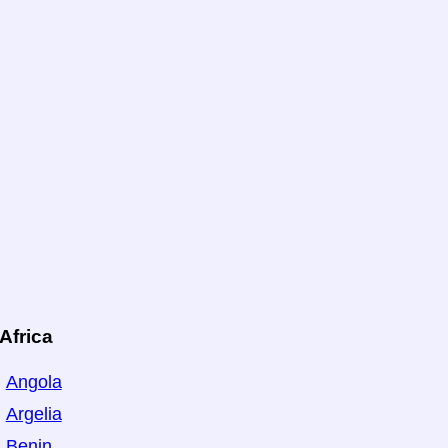
Africa
Angola
Argelia
Benin