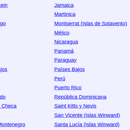
tein
Jamaica
Martinica
rgo
Montserrat (Islas de Sotavento)
Méjico
Nicaragua
Panamá
Paraguay
jos
Países Bajos
Perú
Puerto Rico
ido
República Dominicana
a Checa
Saint Kitts y Nevis
San Vicente (Islas Winward)
Montenegro
Santa Lucía (Islas Winward)