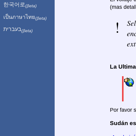
한국어로
(βeta)
(mas detal
เป็นภาษาไทย
(βeta)
Sel
בעברית
enc
(βeta)
ext
La Ultim
Por favor 
Sudán es