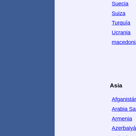
Suecia
Suiza
Turquía
Ucrania
macedoni
Asia
Afganistá
Arabia Sa
Armenia
Azerbaiy