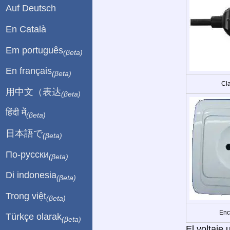
Auf Deutsch
En Català
Em português
(βeta)
En français
(βeta)
Cla
用中文（表达
(βeta)
हिंदी में
(βeta)
日本語で
(βeta)
По-русски
(βeta)
Di indonesia
(βeta)
Trong việt
(βeta)
Enc
Türkçe olarak
(βeta)
El voltaje