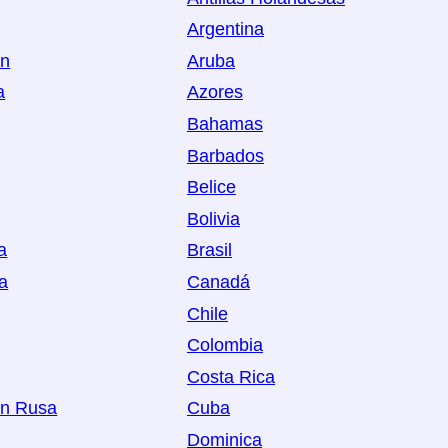
Argentina
án
Aruba
a
Azores
Bahamas
Barbados
Belice
Bolivia
a
Brasil
a
Canadá
Chile
Colombia
Costa Rica
ón Rusa
Cuba
Dominica