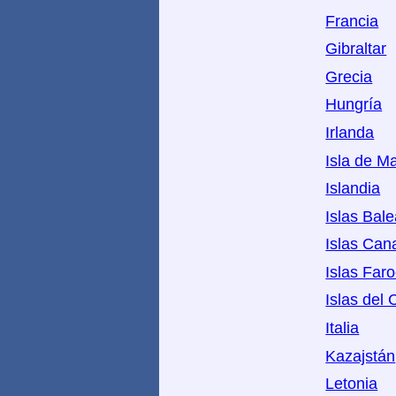
Francia
Gibraltar
Grecia
Hungría
Irlanda
Isla de M
Islandia
Islas Bal
Islas Can
Islas Far
Islas del 
Italia
Kazajstán
Letonia