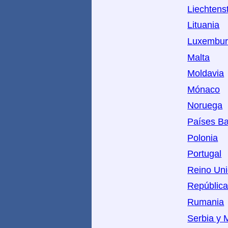
Liechtens
Lituania
Luxembu
Malta
Moldavia
Mónaco
Noruega
Países Ba
Polonia
Portugal
Reino Un
Repúblic
Rumania
Serbia y 