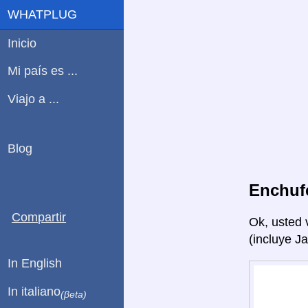
WHATPLUG
Inicio
Mi país es ...
Viajo a ...
Blog
Enchuf
Compartir
Ok, usted 
(incluye J
In English
In italiano
(βeta)