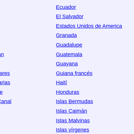
Ecuador
El Salvador
Estados Unidos de America
Granada
Guadalupe
an
Guatemala
Guayana
eares
Guiana francés
arias
Haití
oe
Honduras
Canal
Islas Bermudas
Islas Caimán
Islas Malvinas
Islas vírgenes