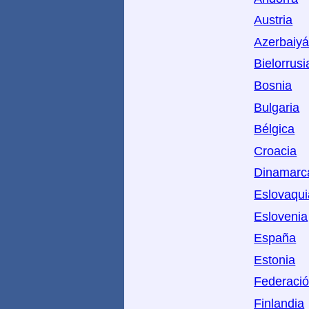
Austria
Azerbaiy
Bielorrusi
Bosnia
Bulgaria
Bélgica
Croacia
Dinamarc
Eslovaqui
Eslovenia
España
Estonia
Federaci
Finlandia