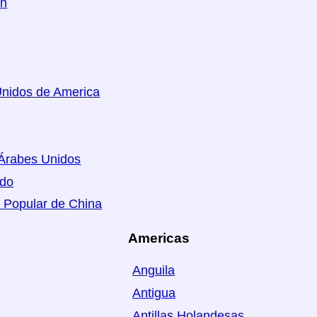
án
nidos de America
Árabes Unidos
ido
 Popular de China
Americas
Anguila
Antigua
Antillas Holandesas