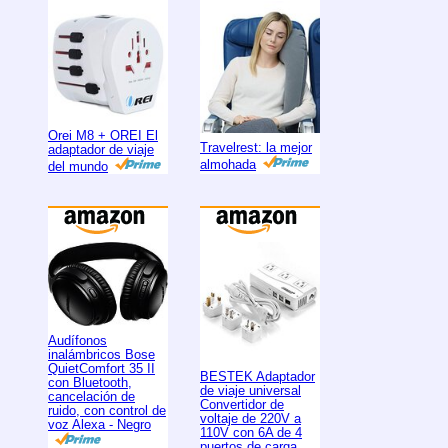
Orei M8 + OREI El
Travelrest: la mejor
adaptador de viaje
almohada
del mundo
Audífonos
inalámbricos Bose
QuietComfort 35 II
BESTEK Adaptador
con Bluetooth,
de viaje universal
cancelación de
Convertidor de
ruido, con control de
voltaje de 220V a
voz Alexa - Negro
110V con 6A de 4
puertos de carga