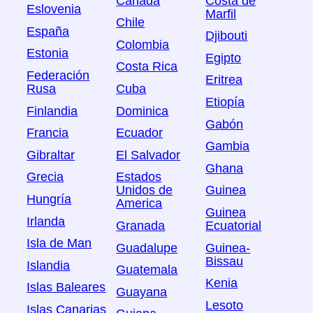
Canadá
Costa de
Eslovenia
Marfil
Chile
España
Djibouti
Colombia
Estonia
Egipto
Costa Rica
Federación
Eritrea
Rusa
Cuba
Etiopía
Finlandia
Dominica
Gabón
Francia
Ecuador
Gambia
Gibraltar
El Salvador
Ghana
Grecia
Estados
Unidos de
Guinea
Hungría
America
Guinea
Irlanda
Granada
Ecuatorial
Isla de Man
Guadalupe
Guinea-
Bissau
Islandia
Guatemala
Kenia
Islas Baleares
Guayana
Lesoto
Islas Canarias