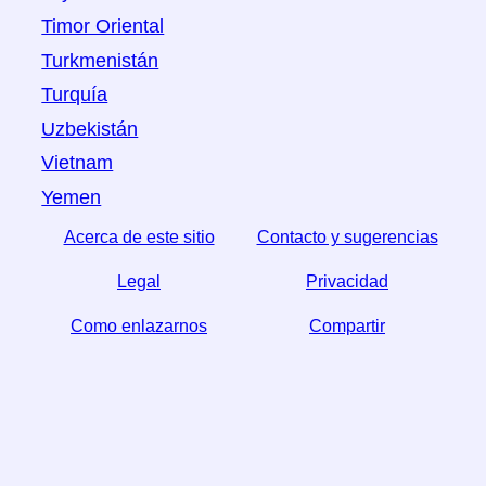
Timor Oriental
Turkmenistán
Turquía
Uzbekistán
Vietnam
Yemen
Acerca de este sitio
Contacto y sugerencias
Legal
Privacidad
Como enlazarnos
Compartir
☆ Si este articulo le sirve, ayudenos compartiendolo
en las redes sociales,
↬ un enlace desde su sitio web ayuda también.