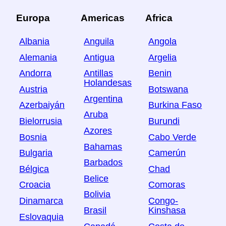
Europa
Americas
Africa
Albania
Anguila
Angola
Alemania
Antigua
Argelia
Andorra
Antillas
Benin
Holandesas
Austria
Botswana
Argentina
Azerbaiyán
Burkina Faso
Aruba
Bielorrusia
Burundi
Azores
Bosnia
Cabo Verde
Bahamas
Bulgaria
Camerún
Barbados
Bélgica
Chad
Belice
Croacia
Comoras
Bolivia
Dinamarca
Congo-
Brasil
Kinshasa
Eslovaquia