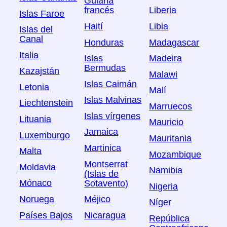
Guiana
francés
Liberia
Islas Faroe
Haití
Libia
Islas del
Canal
Honduras
Madagascar
Italia
Islas
Madeira
Bermudas
Kazajstán
Malawi
Islas Caimán
Letonia
Malí
Islas Malvinas
Liechtenstein
Marruecos
Islas vírgenes
Lituania
Mauricio
Jamaica
Luxemburgo
Mauritania
Martinica
Malta
Mozambique
Montserrat
Moldavia
Namibia
(Islas de
Mónaco
Sotavento)
Nigeria
Noruega
Méjico
Níger
Países Bajos
Nicaragua
República