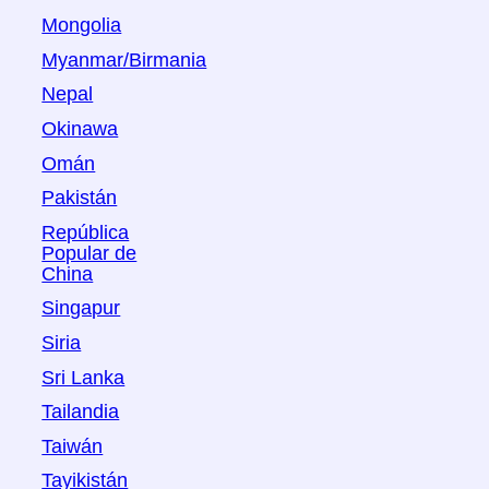
Mongolia
Myanmar/Birmania
Nepal
Okinawa
Omán
Pakistán
República
Popular de
China
Singapur
Siria
Sri Lanka
Tailandia
Taiwán
Tayikistán