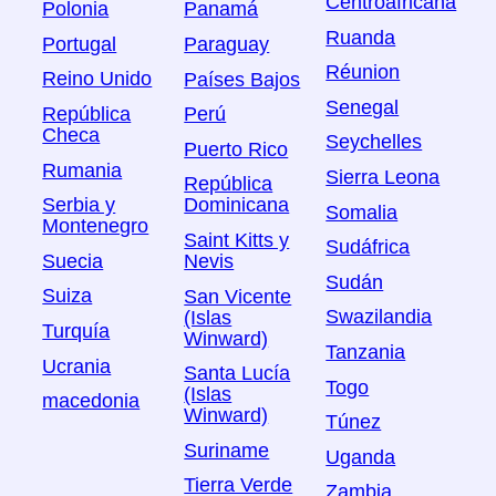
Centroafricana
Polonia
Panamá
Ruanda
Portugal
Paraguay
Réunion
Reino Unido
Países Bajos
Senegal
República
Perú
Checa
Seychelles
Puerto Rico
Rumania
Sierra Leona
República
Serbia y
Dominicana
Somalia
Montenegro
Saint Kitts y
Sudáfrica
Suecia
Nevis
Sudán
Suiza
San Vicente
Swazilandia
(Islas
Turquía
Winward)
Tanzania
Ucrania
Santa Lucía
Togo
(Islas
macedonia
Winward)
Túnez
Suriname
Uganda
Tierra Verde
Zambia