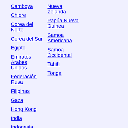
Camboya
Nueva
Zelanda
Chipre
Papúa Nueva
Corea del
Guinea
Norte
Samoa
Corea del Sur
Americana
Egipto
Samoa
Occidental
Emiratos
Árabes
Tahití
Unidos
Tonga
Federación
Rusa
Filipinas
Gaza
Hong Kong
India
Indonesia