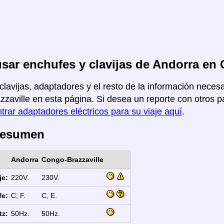
ar enchufes y clavijas de Andorra en 
clavijas, adaptadores y el resto de la información necesa
zaville en esta página. Si desea un reporte con otros pa
trar adaptadores eléctricos para su viaje aquí
.
Resumen
Andorra
Congo-Brazzaville
je:
220V.
230V.
fe:
C, F.
C, E.
tz:
50Hz.
50Hz.