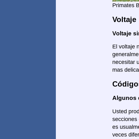
Primates 
Voltaje
Voltaje si
El voltaje 
generalmen
necesitar 
mas delica
Código
Algunos 
Usted prod
secciones 
es usualme
veces dife