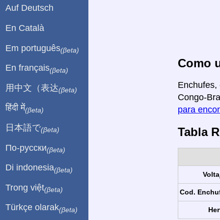
Auf Deutsch
En Català
Em português
(βeta)
Como us
En français
(βeta)
Enchufes, 
用中文（表达
(βeta)
Congo-Braz
हिंदी में
para encon
(βeta)
日本語で
Tabla 
(βeta)
По-русски
(βeta)
Di indonesia
(βeta)
Volta
Trong việt
(βeta)
Cod. Enchu
Türkçe olarak
Her
(βeta)