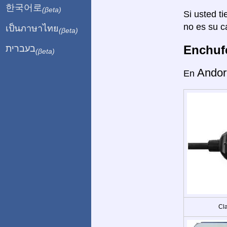
한국어로
(βeta)
Si usted ti
no es su c
เป็นภาษาไทย
(βeta)
Enchufe
בעברית
(βeta)
Andor
En
Cla