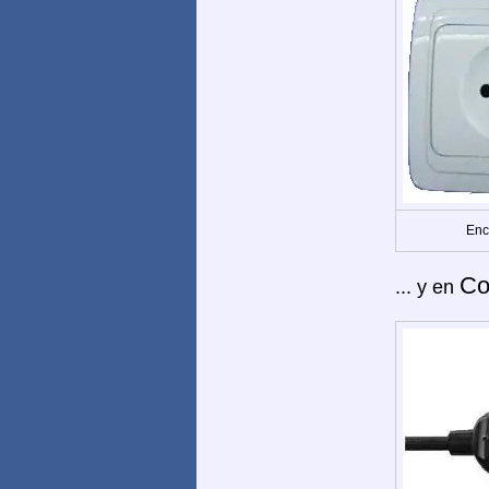
Enc
Co
... y en