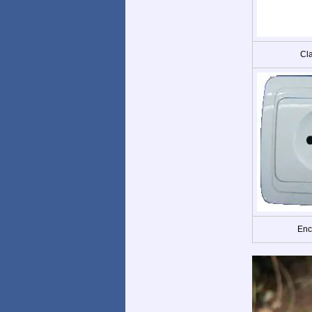
Cla
Enc