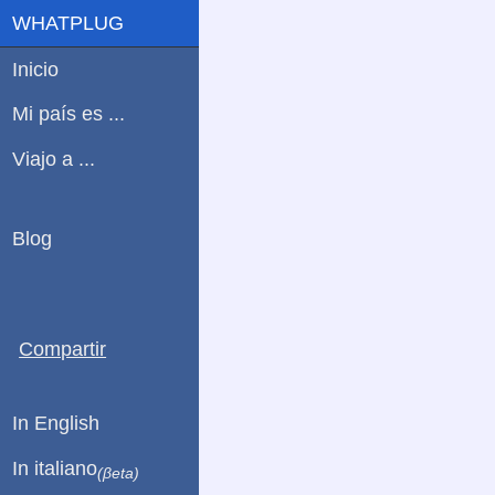
WHATPLUG
Inicio
Mi país es ...
Viajo a ...
Blog
Compartir
In English
In italiano
(βeta)