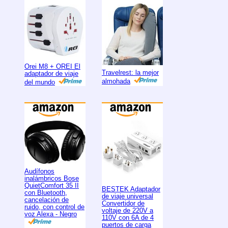
Orei M8 + OREI El
Travelrest: la mejor
adaptador de viaje
almohada
del mundo
Audífonos
inalámbricos Bose
QuietComfort 35 II
BESTEK Adaptador
con Bluetooth,
de viaje universal
cancelación de
Convertidor de
ruido, con control de
voltaje de 220V a
voz Alexa - Negro
110V con 6A de 4
puertos de carga