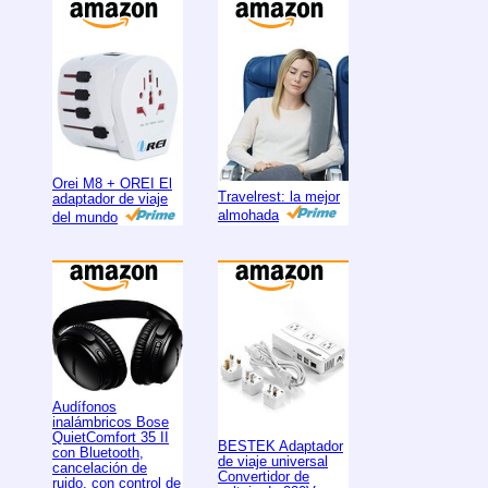
Orei M8 + OREI El
Travelrest: la mejor
adaptador de viaje
almohada
del mundo
Audífonos
inalámbricos Bose
QuietComfort 35 II
BESTEK Adaptador
con Bluetooth,
de viaje universal
cancelación de
Convertidor de
ruido, con control de