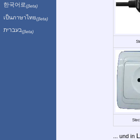
한국어로
(βeta)
เป็นภาษาไทย
(βeta)
בעברית
(βeta)
St
Stec
L
... und in