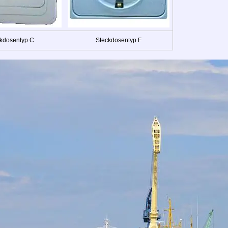
kdosentyp C
Steckdosentyp F