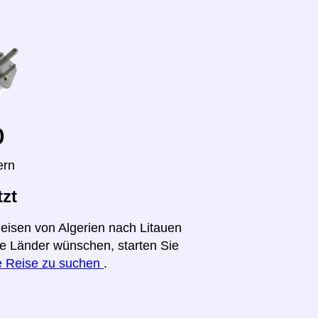
o
ern
tzt
Reisen von Algerien nach Litauen
ere Länder wünschen, starten Sie
re Reise zu suchen
.