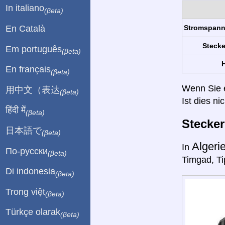
In italiano
(βeta)
En Català
Stromspan
Stecke
Em português
(βeta)
H
En français
(βeta)
Wenn Sie ei
用中文（表达
(βeta)
Ist dies ni
हिंदी में
(βeta)
Stecke
日本語で
(βeta)
Algeri
In
По-русски
(βeta)
Timgad, Ti
Di indonesia
(βeta)
Trong việt
(βeta)
Türkçe olarak
(βeta)