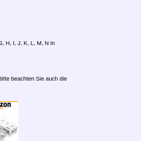
 H, I, J, K, L, M, N in
itte beachten Sie auch die