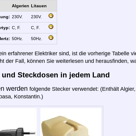
Algerien
Litauen
nung:
230V.
230V.
rtyp:
C, F.
C, F.
ertz:
50Hz.
50Hz.
n erfahrener Elektriker sind, ist die vorherige Tabelle vi
cht der Fall, können Sie weiterlesen und herausfinden, wa
r und Steckdosen in jedem Land
en werden
folgende Stecker verwendet: (Enthält Algie
pasa, Konstantin.)