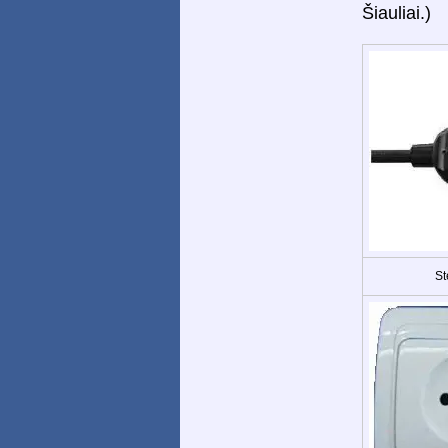
Šiauliai.)
St