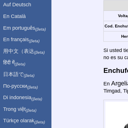
Auf Deutsch
En Català
Volta
Cod. Enchu
Em português
(βeta)
Her
En français
(βeta)
Si usted ti
用中文（表达
(βeta)
no es su c
हिंदी में
(βeta)
Enchufe
日本語で
(βeta)
Argeli
En
По-русски
(βeta)
Timgad, Ti
Di indonesia
(βeta)
Trong việt
(βeta)
Türkçe olarak
(βeta)