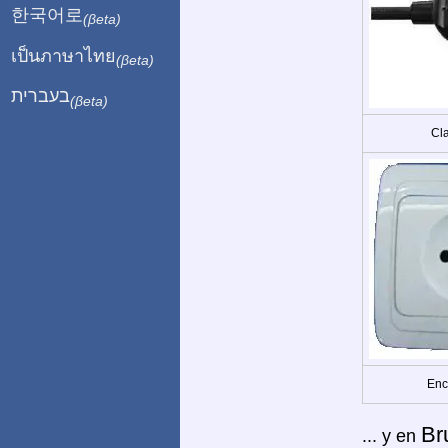
한국어로
(βeta)
เป็นภาษาไทย
(βeta)
בעברית
(βeta)
Cla
Enc
Br
... y en