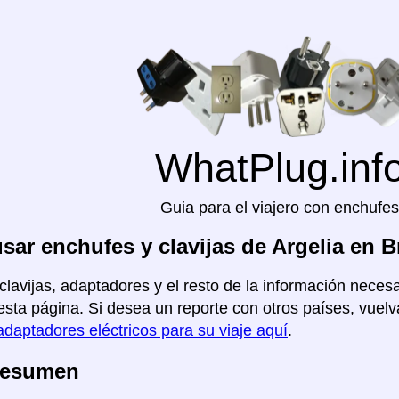
WhatPlug.inf
Guia para el viajero con enchufes
ar enchufes y clavijas de Argelia en B
clavijas, adaptadores y el resto de la información necesar
esta página. Si desea un reporte con otros países, vuelva
adaptadores eléctricos para su viaje aquí
.
Resumen