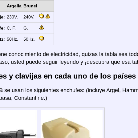
Argelia
Brunei
je:
230V.
240V.
fe:
C, F.
G.
tz:
50Hz.
50Hz.
ene conocimiento de electricidad, quizas la tabla sea tod
aso, usted puede seguir leyendo y ¡descubra que esa tab
s y clavijas en cada uno de los países
a
se usan los siguientes enchufes: (incluye Argel, Hamm
pasa, Constantine.)