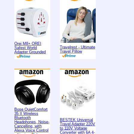
Orei M8+ OREI
Travelrest - Ultimate
Safest World
Travel Pillow
Adapter Grounded
Bose QuietComfort
35 II Wireless
Bluetooth
BESTEK Universal
Headphones, Noise-
Travel Adapter 220V
Cancelling, with
to 110V Voltage
Alexa Voice Control
Converter with 6A 4-