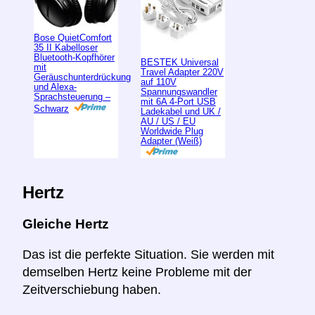
Bose QuietComfort
35 II Kabelloser
Bluetooth-Kopfhörer
BESTEK Universal
mit
Travel Adapter 220V
Geräuschunterdrückung
auf 110V
und Alexa-
Spannungswandler
Sprachsteuerung –
mit 6A 4-Port USB
Schwarz
Ladekabel und UK /
AU / US / EU
Worldwide Plug
Adapter (Weiß)
Hertz
Gleiche Hertz
Das ist die perfekte Situation. Sie werden mit
demselben Hertz keine Probleme mit der
Zeitverschiebung haben.