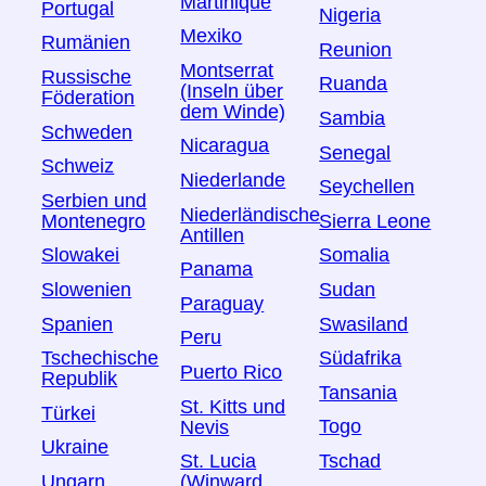
Martinique
Portugal
Nigeria
Mexiko
Rumänien
Reunion
Montserrat
Russische
Ruanda
(Inseln über
Föderation
dem Winde)
Sambia
Schweden
Nicaragua
Senegal
Schweiz
Niederlande
Seychellen
Serbien und
Niederländische
Montenegro
Sierra Leone
Antillen
Slowakei
Somalia
Panama
Slowenien
Sudan
Paraguay
Spanien
Swasiland
Peru
Tschechische
Südafrika
Puerto Rico
Republik
Tansania
St. Kitts und
Türkei
Togo
Nevis
Ukraine
Tschad
St. Lucia
Ungarn
(Winward