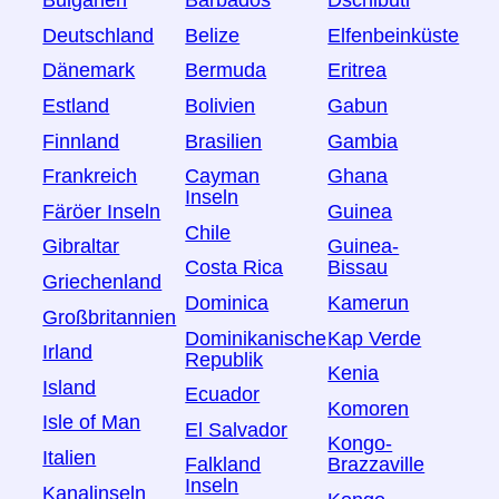
Bulgarien
Barbados
Dschibuti
Deutschland
Belize
Elfenbeinküste
Dänemark
Bermuda
Eritrea
Estland
Bolivien
Gabun
Finnland
Brasilien
Gambia
Frankreich
Cayman
Ghana
Inseln
Färöer Inseln
Guinea
Chile
Gibraltar
Guinea-
Costa Rica
Bissau
Griechenland
Dominica
Kamerun
Großbritannien
Dominikanische
Kap Verde
Irland
Republik
Kenia
Island
Ecuador
Komoren
Isle of Man
El Salvador
Kongo-
Italien
Falkland
Brazzaville
Inseln
Kanalinseln