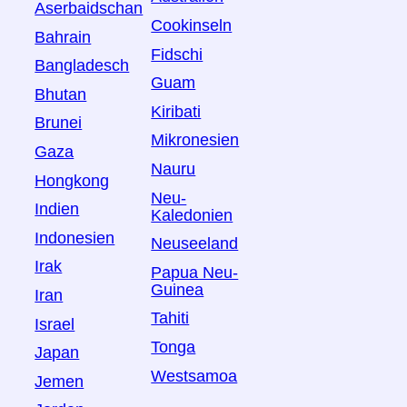
Aserbaidschan
Cookinseln
Bahrain
Fidschi
Bangladesch
Guam
Bhutan
Kiribati
Brunei
Mikronesien
Gaza
Nauru
Hongkong
Neu-
Indien
Kaledonien
Indonesien
Neuseeland
Irak
Papua Neu-
Guinea
Iran
Tahiti
Israel
Tonga
Japan
Westsamoa
Jemen