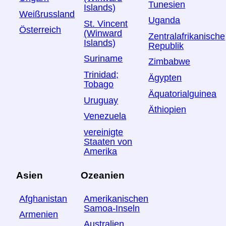
Tunesien
Islands)
Weißrussland
Uganda
St. Vincent
Österreich
(Winward
Zentralafrikanische
Islands)
Republik
Suriname
Zimbabwe
Trinidad;
Ägypten
Tobago
Äquatorialguinea
Uruguay
Äthiopien
Venezuela
vereinigte
Staaten von
Amerika
Asien
Ozeanien
Afghanistan
Amerikanischen
Samoa-Inseln
Armenien
Australien