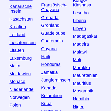
Kongo-
Französisch-
Kinshasa
Kanarische
Guayana
Inseln
Lesotho
Grenada
Kasachstan
Liberia
Grönland
Kroatien
Libyen
Guadeloupe
Lettland
Madagaskar
Guatemala
Liechtenstein
Madeira
Guyana
Litauen
Malawi
Haiti
Luxemburg
Mali
Honduras
Malta
Marokko
Jamaika
Moldawien
Mauretanien
Jungferninseln
Monaco
Mauritius
Kanada
Niederlande
Mosambik
Kolumbien
Norwegen
Namibia
Kuba
Polen
Niger