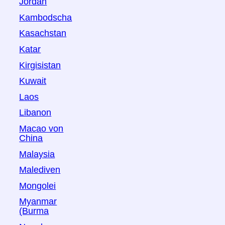
Jordan
Kambodscha
Kasachstan
Katar
Kirgisistan
Kuwait
Laos
Libanon
Macao von
China
Malaysia
Malediven
Mongolei
Myanmar
(Burma