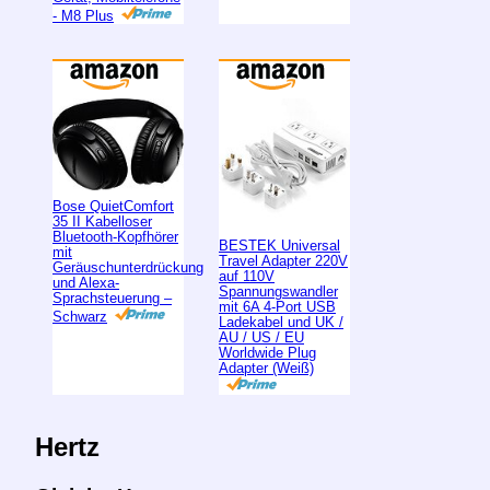
- M8 Plus
Bose QuietComfort
35 II Kabelloser
Bluetooth-Kopfhörer
BESTEK Universal
mit
Travel Adapter 220V
Geräuschunterdrückung
auf 110V
und Alexa-
Spannungswandler
Sprachsteuerung –
mit 6A 4-Port USB
Schwarz
Ladekabel und UK /
AU / US / EU
Worldwide Plug
Adapter (Weiß)
Hertz