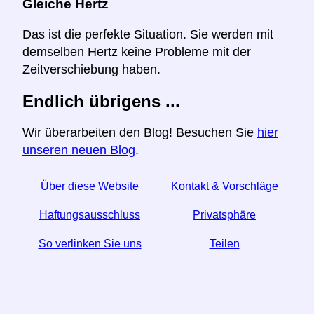
Gleiche Hertz
Das ist die perfekte Situation. Sie werden mit
demselben Hertz keine Probleme mit der
Zeitverschiebung haben.
Endlich übrigens ...
Wir überarbeiten den Blog! Besuchen Sie
hier
unseren neuen Blog
.
Über diese Website
Kontakt & Vorschläge
Haftungsausschluss
Privatsphäre
So verlinken Sie uns
Teilen
☆ Wenn Sie diesen Artikel nützlich finden, helfen Sie
uns, indem Sie ihn in den sozialen Medien teilen.
↬ Ein Link von Ihrer Website hilft auch.