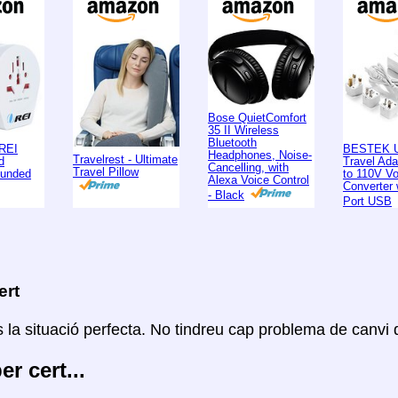
Bose QuietComfort
35 II Wireless
Bluetooth
REI
BESTEK U
Headphones, Noise-
Travelrest - Ultimate
d
Travel Ad
Cancelling, with
Travel Pillow
ounded
to 110V Vo
Alexa Voice Control
Converter 
- Black
Port USB
ert
 la situació perfecta. No tindreu cap problema de canvi 
per cert...