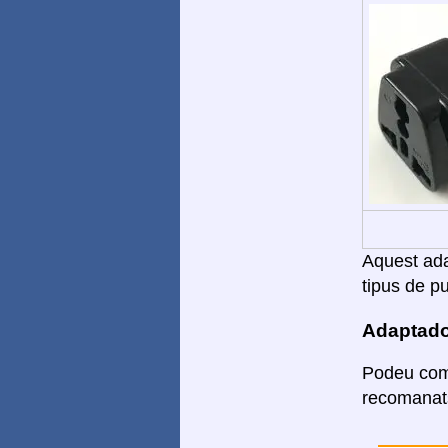
Aquest adap
tipus de pu
Adaptado
Podeu comp
recomanats