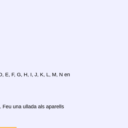
, E, F, G, H, I, J, K, L, M, N en
Feu una ullada als aparells