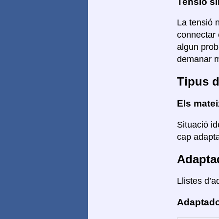
Tensió si
La tensió n
connectar 
algun prob
demanar mé
Tipus d
Els mate
Situació id
cap adaptad
Adapta
Llistes d’a
Adaptado