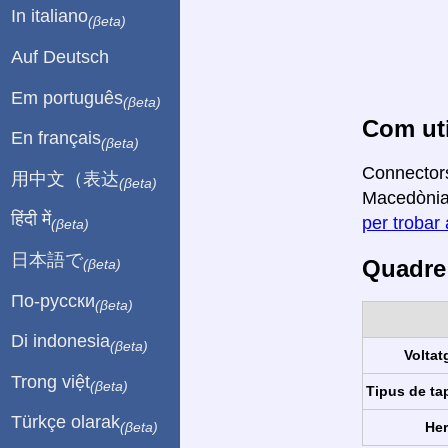
In italiano
(βeta)
Auf Deutsch
Em português
(βeta)
Com uti
En français
(βeta)
Connectors
用中文（表达
(βeta)
Macedònia 
हिंदी में
per trobar 
(βeta)
日本語で
Quadre 
(βeta)
По-русски
(βeta)
Di indonesia
(βeta)
Voltat
Trong việt
(βeta)
Tipus de ta
Türkçe olarak
Her
(βeta)