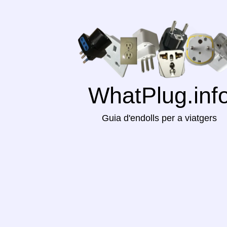
WhatPlug.inf
Guia d'endolls per a viatgers