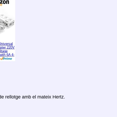
niversal
apter 220V
ltage
with 6A 4-
de rellotge amb el mateix Hertz.