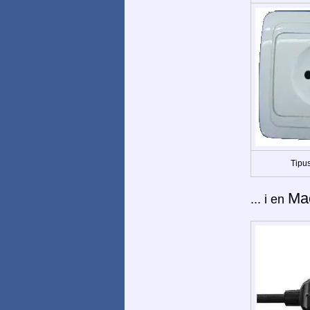
Tipus
Ma
... i en