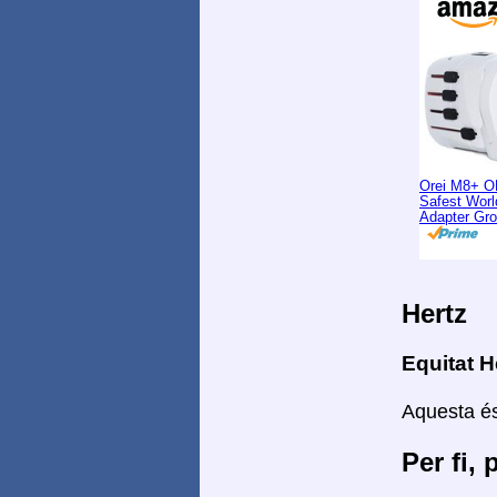
Orei M8+ O
Safest Worl
Adapter Gr
Hertz
Equitat H
Aquesta és
Per fi, 