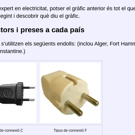
xpert en electricitat, potser el gràfic anterior és tot el q
legint i descobrir què diu el gràfic.
ors i preses a cada país
a
s’utilitzen els següents endolls: (inclou Alger, Fort H
nstantine.)
 de connexió C
Tipus de connexió F