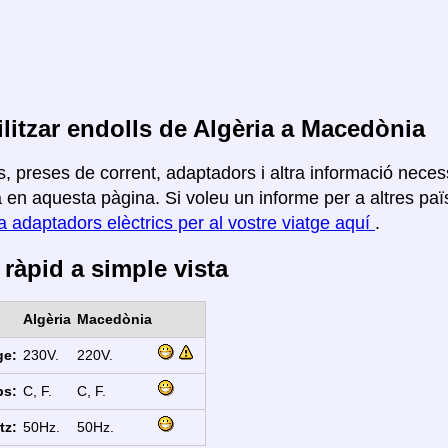
litzar endolls de Algèria a Macedònia
, preses de corrent, adaptadors i altra informació necess
en aquesta pàgina. Si voleu un informe per a altres païso
a adaptadors elèctrics per al vostre viatge aquí
.
ràpid a simple vista
Algèria
Macedònia
ge:
230V.
220V.
ps:
C, F.
C, F.
tz:
50Hz.
50Hz.