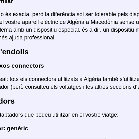
milar
o és exacta, però la diferència sol ser tolerable pels disp
el vostre aparell elèctric de Algèria a Macedònia sense u
lema amb un dispositiu especial, és a dir, un dispositiu
s ajuda professional.
'endolls
ixos connectors
eal: tots els connectors utilitzats a Algèria també s’util
or (però consulteu els voltatges i les altres seccions d’aq
dors
daptadors que podeu utilitzar en el vostre viatge:
r: genèric