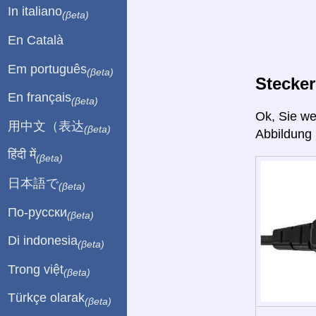
In italiano
(βeta)
En Català
Em português
(βeta)
Stecker
En français
(βeta)
Ok, Sie w
用中文（表达
(βeta)
Abbildung 
हिंदी में
(βeta)
日本語で
(βeta)
По-русски
(βeta)
Di indonesia
(βeta)
Trong việt
(βeta)
Türkçe olarak
(βeta)