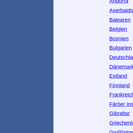
Andorra
Aserbaid
Balearen
Belgien
Bosnien
Bulgarien
Deutschl
Dänemar
Estland
Finnland
Frankreic
Färöer In
Gibraltar
Griechen
Großbrita