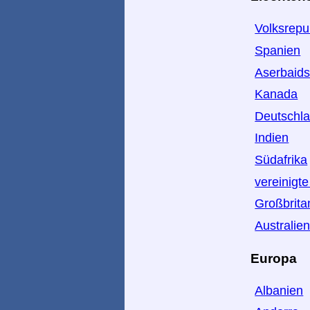
Volksrepu
Spanien
Aserbaid
Kanada
Deutschl
Indien
Südafrika
vereinigt
Großbrita
Australie
Europa
Albanien