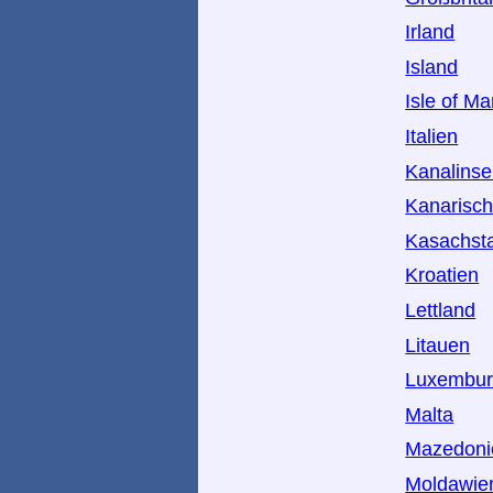
Irland
Island
Isle of M
Italien
Kanalinse
Kanarisch
Kasachst
Kroatien
Lettland
Litauen
Luxembu
Malta
Mazedoni
Moldawie