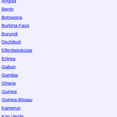
Angola
Benin
Botswana
Burkina Faso
Burundi
Dschibuti
Elfenbeinküste
Eritrea
Gabun
Gambia
Ghana
Guinea
Guinea-Bissau
Kamerun
Kap Verde