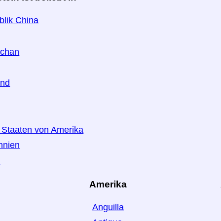
blik China
schan
and
e Staaten von Amerika
nnien
n
Amerika
Anguilla