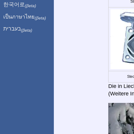
St
한국어로
(βeta)
เป็นภาษาไทย
(βeta)
בעברית
(βeta)
Ste
Die in Lie
(Weitere I