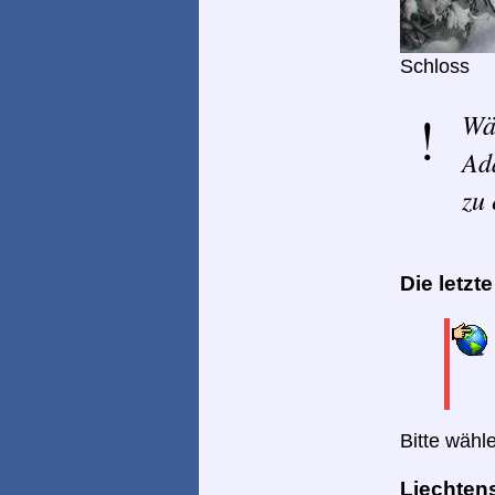
Schloss
Wä
Ad
zu 
Die letzt
Bitte wähl
Liechtens