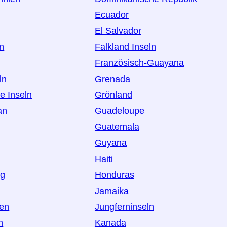
Ecuador
El Salvador
an
Falkland Inseln
Französisch-Guayana
ln
Grenada
e Inseln
Grönland
an
Guadeloupe
Guatemala
Guyana
Haiti
rg
Honduras
Jamaika
en
Jungferninseln
n
Kanada