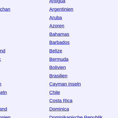
Antigua
schan
Argentinien
Aruba
Azoren
Bahamas
Barbados
and
Belize
k
Bermuda
Bolivien
Brasilien
h
Cayman Inseln
seln
Chile
Costa Rica
land
Dominica
nnien
Dominikanische Republik