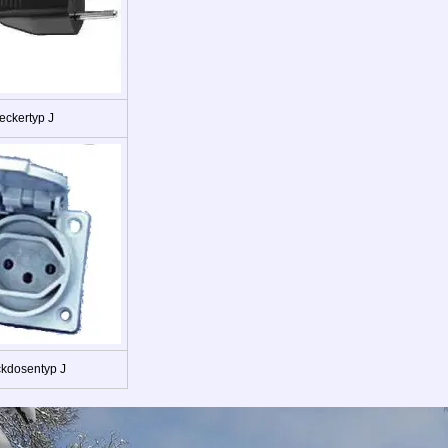
eckertyp J
ckdosentyp J