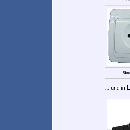
Stec
L
... und in