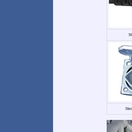
St
Ste