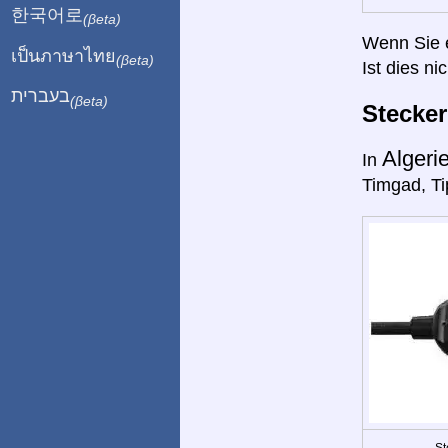
한국어로
(βeta)
Wenn Sie ei
เป็นภาษาไทย
(βeta)
Ist dies ni
בעברית
(βeta)
Stecke
Algeri
In
Timgad, Ti
St