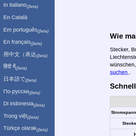
In italiano
(βeta)
En Català
Em português
(βeta)
Wie man
En français
(βeta)
Stecker, B
用中文（表达
(βeta)
Liechtenst
wünschen,
हिंदी में
(βeta)
suchen
.
日本語で
(βeta)
Schnell
По-русски
(βeta)
Di indonesia
(βeta)
Stromspan
Trong việt
(βeta)
Stecke
Türkçe olarak
(βeta)
H