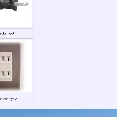
eckertyp A
kdosentyp A