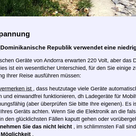
pannung
:
Dominikanische Republik verwendet eine niedri
rischen Geräte von Andorra erwarten 220 Volt, aber das
ies ist ein wesentlicher Unterschied, für den Sie einige z
ng Ihrer Reise ausführen müssen:
 vermerken ist
, dass heutzutage viele Geräte automatis
 und einwandfrei funktionieren, dh Ladegeräte für Mobilt
ngsfähig (aber überprüfen Sie bitte Ihre eigenen). Es i
hres Geräts achten. Wenn Sie die Elektronik an die fa
in den glücklichsten Fällen kaputt gehen oder vorüberge
e nehmen Sie das nicht leicht
, im schlimmsten Fall sin
e Möglichkeit
.