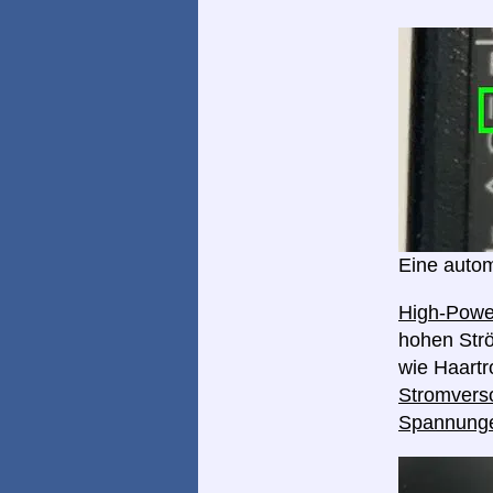
Eine autom
High-Pow
hohen Strö
wie Haart
Stromverso
Spannung