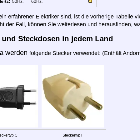
ertz:
50Hz.
60Hz.
n erfahrener Elektriker sind, ist die vorherige Tabelle vi
cht der Fall, können Sie weiterlesen und herausfinden, wa
r und Steckdosen in jedem Land
ra werden
folgende Stecker verwendet: (Enthält Andorra
eckertyp C
Steckertyp F