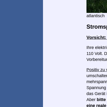
atlantisch
Stroms
Vorsicht
Ihre elekt
110 Volt. D
Vorbereitu
Positiv zu
umschalten
mehrspannu
Spannung I
das Gerät 
Aber
bitt
eine real