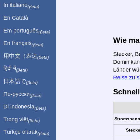
In italiano
(βeta)
En Català
Em português
(βeta)
Wie ma
En français
(βeta)
Stecker, B
用中文（表达
(βeta)
Dominikani
हिंदी में
Länder wü
(βeta)
Reise zu 
日本語で
(βeta)
Schnell
По-русски
(βeta)
Di indonesia
(βeta)
Trong việt
Stromspan
(βeta)
Stecke
Türkçe olarak
(βeta)