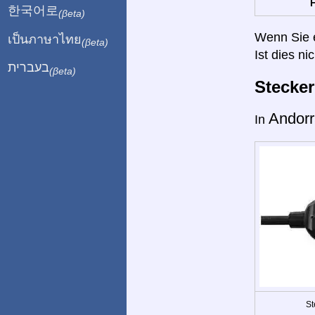
H
한국어로
(βeta)
Wenn Sie ei
เป็นภาษาไทย
(βeta)
Ist dies ni
בעברית
(βeta)
Stecke
Andor
In
St