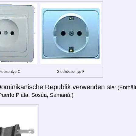
kdosentyp C
Steckdosentyp F
ominikanische Republik verwenden
Sie: (Enthä
Puerto Plata, Sosúa, Samaná.)