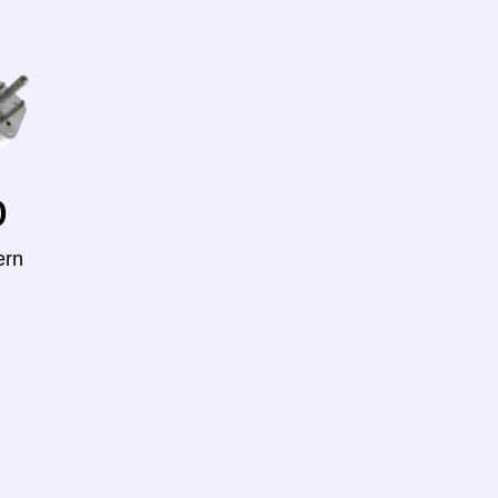
o
ern